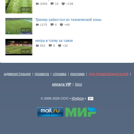
3359
10
+158
00:13
Тренер забил гол из технической зоны
1275
6
+49
00:27
негра в топку за такое
652
8
+32
00:37
администрация
правила
справка
реклама
для правообладателей
|
|
|
|
|
оплата VIP
блог
|
Инфон
© 2008-2026 ООО «
»