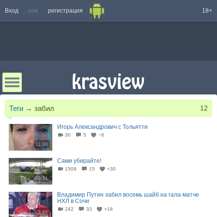
Вход
или
регистрация
18+
Теги
→
забил
12
Игорь Александрович с Тольятти
30
5
−6
11:30
Сами убирайте!
1509
15
+30
00:31
Владимир Путин забил восемь шайб на гала-матче
НХЛ в Сочи
242
33
+18
03:45