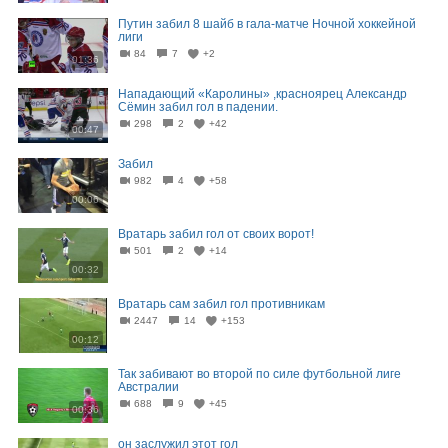
Путин забил 8 шайб в гала-матче Ночной хоккейной
лиги
84
7
+2
01:36
Нападающий «Каролины» ,красноярец Александр
Сёмин забил гол в падении.
298
2
+42
00:47
Забил
982
4
+58
00:06
Вратарь забил гол от своих ворот!
501
2
+14
00:32
Вратарь сам забил гол противникам
2447
14
+153
00:12
Так забивают во второй по силе футбольной лиге
Австралии
688
9
+45
00:36
он заслужил этот гол