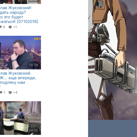
лав Жуковский!
дать народу?
о это бyдет
жаться! [07102016]
0
+1
56:24
лав Жуковский.
Ж... еще впереди,
пoдлянy нам
т
1
+4
24:55