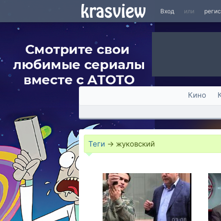
Вход
или
реги
Кино
Теги
→
жуковский
03:08