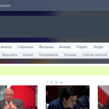
страция
Каналы
Сериалы
Фильмы
Аниме
Радио
Люди
Загрузить
Новое
Популярное
Лучшее
Сейчас смотрят
1
2
3
→
45:26
02:59