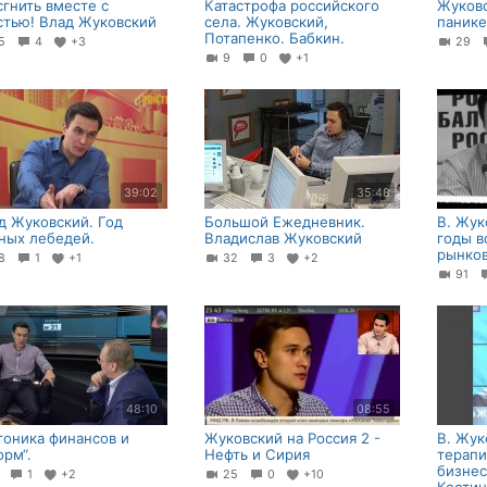
сгнить вместе с
Катастрофа российского
Жуковс
стью! Влад Жуковский
села. Жуковский,
панике
Потапенко. Бабкин.
25
4
+3
29
9
0
+1
39:02
35:48
д Жуковский. Год
Большой Ежедневник.
В. Жук
ных лебедей.
Владислав Жуковский
годы в
рынко
38
1
+1
32
3
+2
91
48:10
08:55
тоника финансов и
Жуковский на Россия 2 -
В. Жук
орм“.
Нефть и Сирия
терапи
бизнес
3
1
+2
25
0
+10