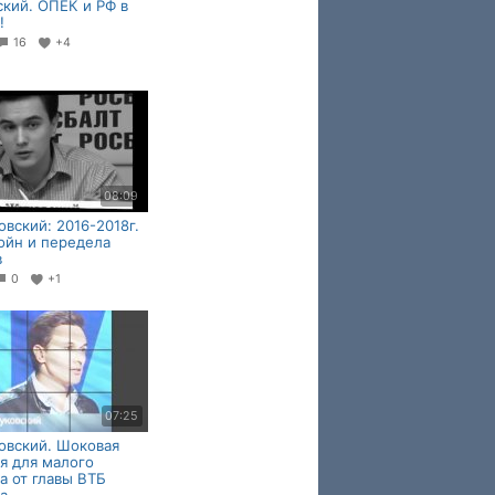
кий. ОПЕК и РФ в
!
16
+4
08:09
овский: 2016-2018г.
ойн и передела
в
0
+1
07:25
овский. Шоковая
я для малого
а от главы ВТБ