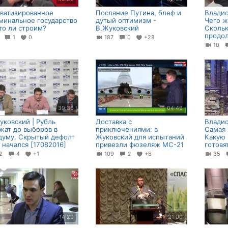
ватизированное
Послание Путина, блеф и
Владис
минальное государство
дутый оптимизм -
Чего ж
 то ли строим?
В.Жуковский
Cкольк
продол
3
1
0
187
0
+28
10
39:36
04:49
уковский | Рубль
Доставка с
Владис
жат до выборов в
приключениями: в
Самая 
думу. Скрытый дефолт
Жуковский для испытаний
Какую 
 начался [17082016]
привезли фюзеляж МС-21
гoтoвя
32
4
+1
109
2
+6
35
14:29
21:00