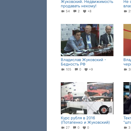
Жуковский. Недвижимость
Не 
продавать некому!
вла
54
2
+8
05:17
Владислав Жуковский -
Вла
Бедность РФ
чер
105
0
+9
47:40
Курс рубля в 2016
Тек
(Потапенко и Жуковский)
“шт
27
0
0