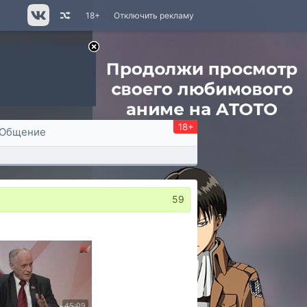
18+
Отключить рекламу
18+
Общение
59
45:09