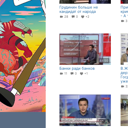
Грудинин больше не
При
кандидат от народа
кри
- А
28
0
+2
44:50
Банки ради банков
В.Ж
дер
11
0
+1
Гос
уже
07:36