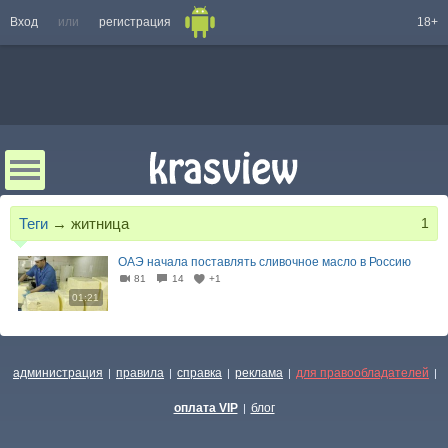
Вход
или
регистрация
18+
Теги
→
житница
1
ОАЭ начала поставлять сливочное масло в Россию
81
14
+1
01:21
администрация
правила
справка
реклама
для правообладателей
|
|
|
|
|
оплата VIP
блог
|