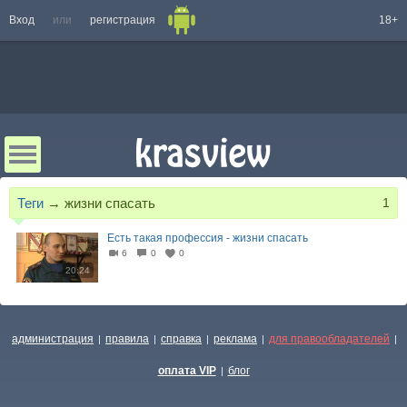
Вход
или
регистрация
18+
Теги
→
жизни спасать
1
Есть такая профессия - жизни спасать
6
0
0
20:24
администрация
правила
справка
реклама
для правообладателей
|
|
|
|
|
оплата VIP
блог
|