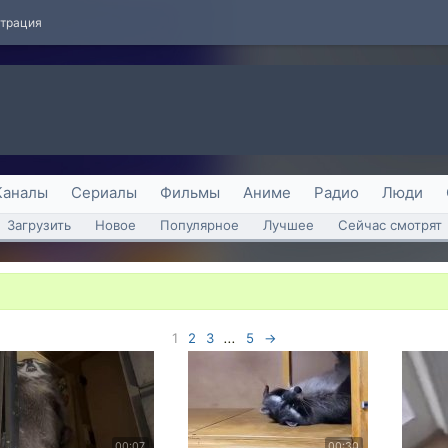
страция
Каналы
Сериалы
Фильмы
Аниме
Радио
Люди
Загрузить
Новое
Популярное
Лучшее
Сейчас смотрят
1
2
3
...
5
→
00:07
00:30