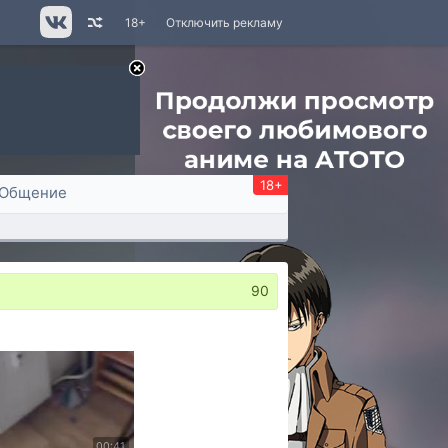
18+
Отключить рекламу
18+
Общение
90
00:41