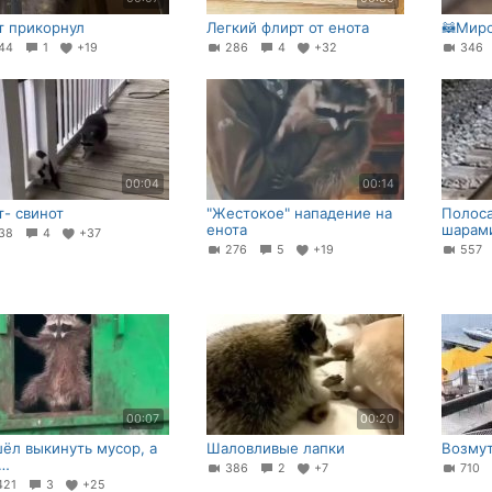
т прикорнул
Легкий флирт от енота
🦝Мир
44
1
+19
286
4
+32
34
00:04
00:14
т- свинот
"Жестокое" нападение на
Полос
енота
шарами
38
4
+37
276
5
+19
55
00:07
00:20
ёл выкинуть мусор, а
Шаловливые лапки
Возмут
м…
386
2
+7
710
421
3
+25