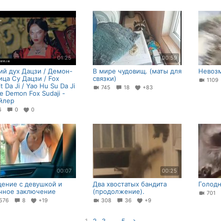
01:25
00:59
ий дух Дацзи / Демон-
В мире чудовищ. (маты для
Невоз
ица Су Дацзи / Fox
связки)
110
it Da Ji / Yao Hu Su Da Ji
745
18
+83
he Demon Fox Sudaji -
йлер
16
0
0
00:07
00:25
ение с девушкой и
Два хвостатых бандита
Голодн
чное заключение
(продолжение).
701
576
8
+19
308
36
+9