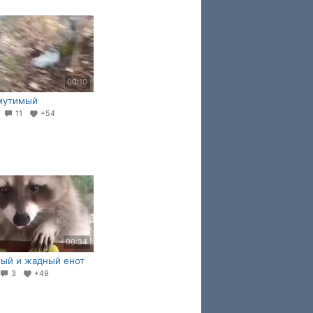
00:10
мутимый
9
11
+54
00:34
ый и жадный енот
3
+49