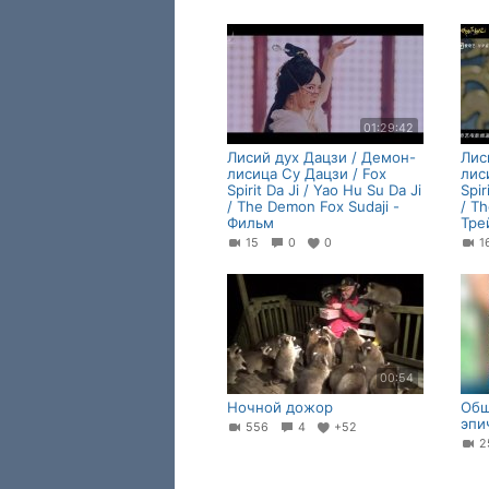
01:29:42
Лисий дух Дацзи / Демон-
Лис
лисица Су Дацзи / Fox
лис
Spirit Da Ji / Yao Hu Su Da Ji
Spir
/ The Demon Fox Sudaji -
/ T
Фильм
Тре
15
0
0
00:54
Ночной дожор
Общ
эпи
556
4
+52
2