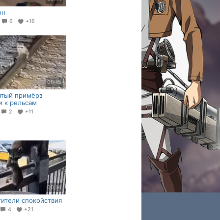
он
6
6
+16
00:15
атый примёрз
 к рельсам
7
2
+11
00:14
ители спокойствия
4
+21