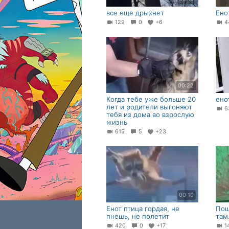
все еще дрыхнет
Ено
129
0
+6
4
00:22
Когда тебе уже больше 20
ено
лет и родители выгоняют
6
тебя из дома во взрослую
жизнь
615
5
+23
00:10
Енот птица гордая, не
Пош
пнешь, не полетит
та
420
0
+17
1