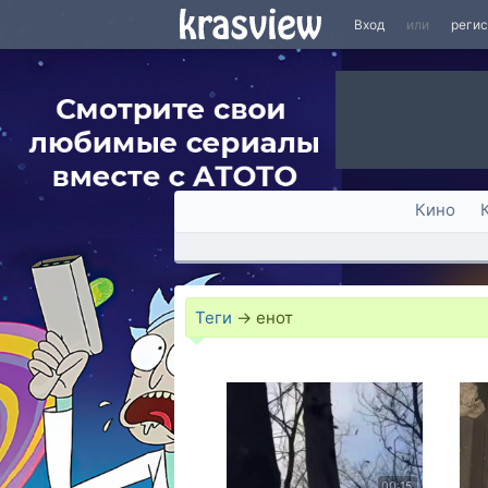
Вход
или
реги
Кино
Теги
→
енот
00:15