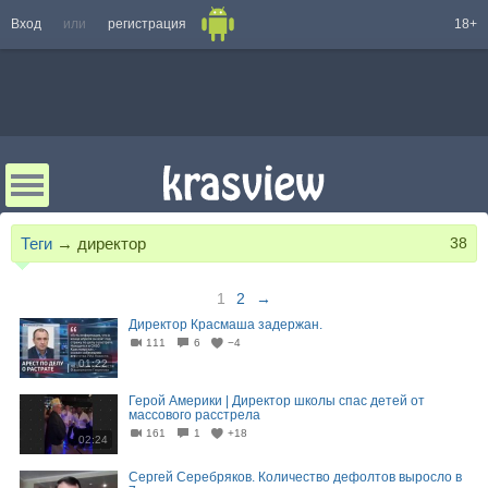
Вход
или
регистрация
18+
Теги
→
директор
38
1
2
→
Директор Красмаша задержан.
111
6
−4
01:22
Герой Америки | Директор школы спас детей от
массового расстрела
161
1
+18
02:24
Сергей Серебряков. Количество дефолтов выросло в