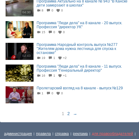
Программа Актуально на 8 канале № 943 "В Канске
дети замерзают в школах"
8
0
0
04:30
Программа "Люди дела" на 8 канале - 20 выпуск.
Профессия "директор УК"
15
0
0
12:21
Программа Народный контроль выпуск №277
"Жителям дома нужна лестница для спуска к
остановке"
02:43
19
1
+2
Программа "Люди дела" на 8 канале - 11 выпуск.
Профессия "Генеральный директор"
16
1
+1
15:00
Пролетарский взгляд на 8 канале - выпуск №129
1
0
0
03:08
1
2
→
администрация
правила
справка
реклама
для правообладателей
|
|
|
|
|