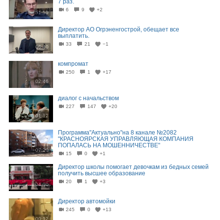
7 раз.
6
9
+2
51:59
Директор АО Огрэненгострой, обещает все
выплатить.
33
21
−1
00:40
компромат
250
1
+17
02:46
диалог с начальством
227
147
+20
01:12
Программа"Актуально"на 8 канале №2082
"КРАСНОЯРСКАЯ УПРАВЛЯЮЩАЯ КОМПАНИЯ
ПОПАЛАСЬ НА МОШЕННИЧЕСТВЕ"
07:20
15
0
+1
Директор школы помогает девочкам из бедных семей
получить высшее образование
20
1
+3
04:00
Директор автомойки
245
0
+13
00:12