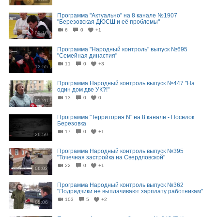
Программа "Актуально" на 8 канале №1907
"Березовская ДЮСШ и её проблемы"
6
0
+1
05:16
Программа "Народный контроль" выпуск №695
"Семейная династия"
11
0
+3
12:55
Программа Народный контроль выпуск №447 "На
один дом две УК?!"
13
0
0
05:20
Программа "Территория N" на 8 канале - Поселок
Березовка
17
0
+1
26:59
Программа Народный контроль выпуск №395
"Точечная застройка на Свердловской"
22
0
+1
06:03
Программа Народный контроль выпуск №362
"Подрядчики не выплачивают зарплату работникам"
103
5
+2
05:06