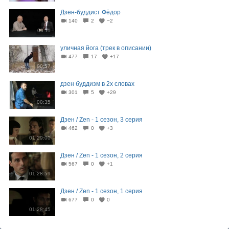
Дзен-буддист Фёдор
140
2
−2
00:11
уличная йога (трек в описании)
477
17
+17
00:57
дзен буддизм в 2х словах
301
5
+29
00:35
Дзен / Zen - 1 сезон, 3 серия
462
0
+3
01:29:00
Дзен / Zen - 1 сезон, 2 серия
567
0
+1
01:28:59
Дзен / Zen - 1 сезон, 1 серия
677
0
0
01:28:45