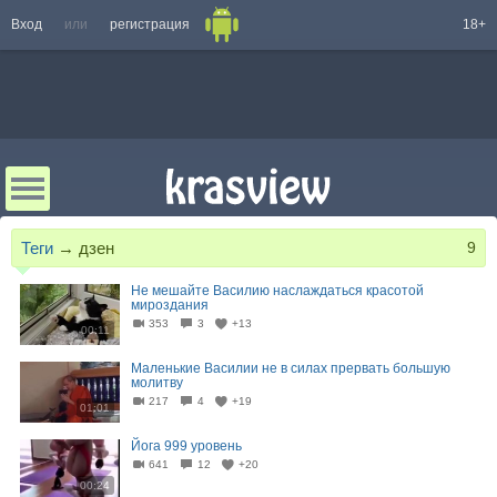
Вход
или
регистрация
18+
Теги
→
дзен
9
Не мешайте Василию наслаждаться красотой
мироздания
353
3
+13
00:11
Маленькие Василии не в силах прервать большую
молитву
217
4
+19
01:01
Йога 999 уровень
641
12
+20
00:24