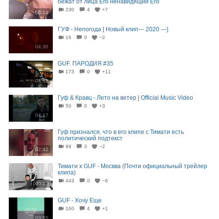
бежат от лица Его ненавидящии Его
230
4
+7
00:14
ГУФ - Непогода [ Новый клип--- 2020 ---]
16
0
−2
04:30
GUF. ПАРОДИЯ #35
173
0
+11
04:52
Гуф & Кравц - Лето на ветер | Official Music Video
50
0
+3
04:17
Гуф признался, что в его клипе с Тимати есть
политический подтекст
99
3
−2
02:42
Тимати x GUF - Москва (Почти официальный трейлер
клипа)
443
0
−6
00:22
GUF - Хочу Еще
160
4
+1
03:55