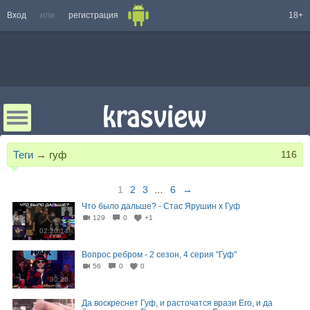
Вход
или
регистрация
18+
Теги
→
гуф
116
1
2
3
...
6
→
Что было дальше? - Стас Ярушин х Гуф
129
0
+1
02:20:14
Вопрос ребром - 2 сезон, 4 серия "Гуф"
56
0
0
30:25
Да воскреснет Гуф, и расточатся врази Его, и да