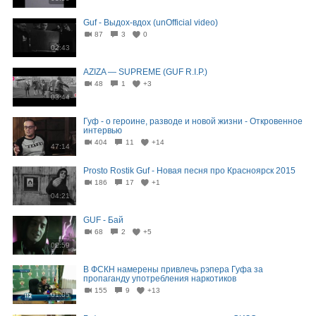
Guf - Выдох-вдох (unOfficial video)
87
3
0
02:43
AZIZA — SUPREME (GUF R.I.P.)
48
1
+3
03:44
Гуф - о героине, разводе и новой жизни - Откровенное
интервью
404
11
+14
47:14
Prosto Rostik Guf - Новая песня про Красноярск 2015
186
17
+1
04:21
GUF - Бай
68
2
+5
02:59
В ФСКН намерены привлечь рэпера Гуфа за
пропаганду употребления наркотиков
155
9
+13
01:05