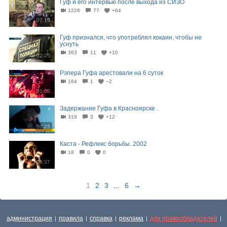
Гуф и его интервью после выхода из СИЗО
1226
77
+64
07:19
Гуф признался, что употреблял кокаин, чтобы не
уснуть
363
11
+10
02:25
Рэпера Гуфа арестовали на 6 суток
164
1
−2
01:00
Задержание Гуфа в Красноярске .
319
3
+12
00:25
Каста - Рефлекс борьбы. 2002
18
0
0
03:37
1
2
3
...
6
→
администрация
правила
справка
реклама
для правообладателей
|
|
|
|
|