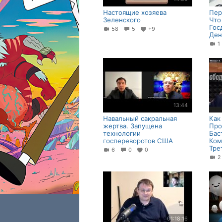
Настоящие хозяева
Пер
Зеленского
Что
Гос
58
5
+9
Ден
13:44
Навальный сакральная
Как
жертва. Запущена
Про
технологии
Бас
госпереворотов США
Ком
Тре
6
0
0
01:18:16