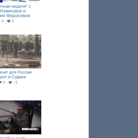
чная неделя" с
Новиковой и
ием Федоровым
0
0
04:37
ачит для России
рот в Судане
0
−2
41:33