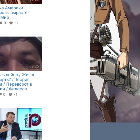
ха Америки
исты вырастят
 Мир
0
+1
08:25
сь война / Жизнь
ерть? / Теория
а / Переворот в
ии / Федоров
0
−1
56:31