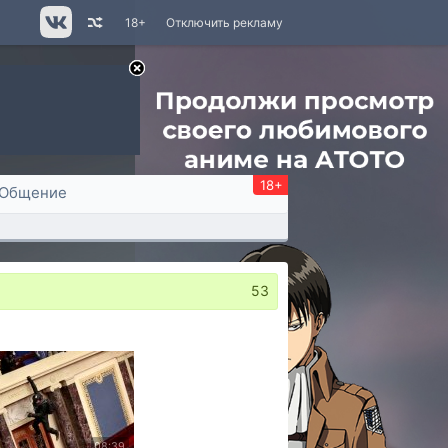
18+
Отключить рекламу
18+
Общение
53
08:39