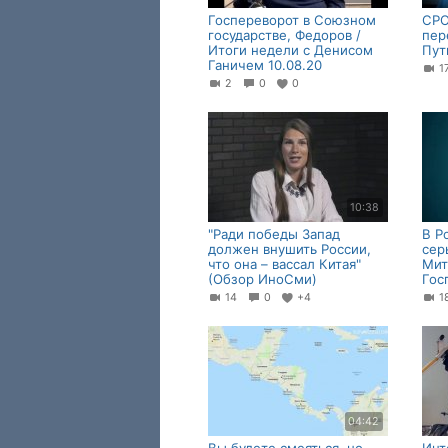
Госпереворот в Союзном
СРО
государстве, Федоров /
пер
Итоги недели с Денисом
Пут
Ганичем 10.08.20
1
2
0
0
10:38
"Ради победы Запад
В Р
должен внушить России,
сер
что она – вассал Китая"
Мит
(Обзор ИноСми)
Гос
14
0
+4
04:42