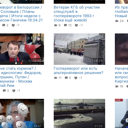
еворот в Белоруссии /
Ветеран КГБ об участии
Из пра
 Соловьев / Планы
спецслужб в
глобал
депа / Итоги недели с
госперевороте 1993 г
Новый
исом Ганичем 19.04.21
(пока ещё живой)
24
1
2
−1
9
12
−1
01:06:50
24:24
 не стать кормом? /
Госпереворот или есть
Начала
 идеологию: Федоров,
альтернативное решение?
или см
трыкин, Путин /
вопрос
11
0
−1
мунизм - Москва
Киргиз
тий Рим
19
2
0
−1
13:47
21:29