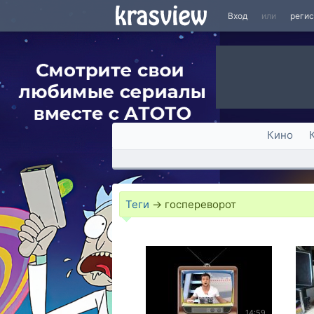
Вход
или
реги
Кино
Теги
→
госпереворот
14:59