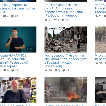
ЧНО! Дворцовый
Электромобилям нужен
"Необы
еворот, заговор против
литий. А что там с
Инной 
ина
переворотом в Боливии?
Евген
(Разбор от инженера)
7
2
+3
2
41
1
−1
20:35
07:52
оссии НАЧАЛИСЬ
Госпереворот? Что от нас
Что зн
ьезные события!
скрывают? Что происходит
перево
инги? Революция?
в Грузии? [Михаил
91
переворот?
Советский]
18
0
+9
90
5
+1
59:23
04:35