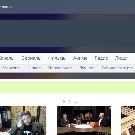
страция
Каналы
Сериалы
Фильмы
Аниме
Радио
Люди
Загрузить
Новое
Популярное
Лучшее
Сейчас смотрят
1
2
3
→
01:11:06
01:16:14