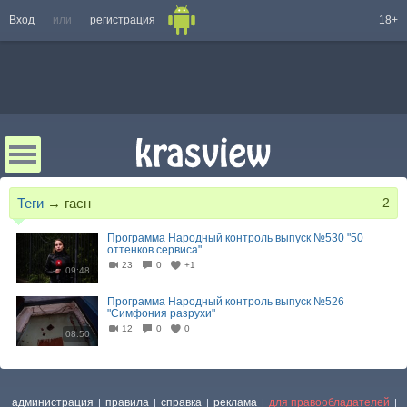
Вход
или
регистрация
18+
Теги
→
гасн
2
Программа Народный контроль выпуск №530 "50
оттенков сервиса"
23
0
+1
09:48
Программа Народный контроль выпуск №526
"Симфония разрухи"
12
0
0
08:50
администрация
правила
справка
реклама
для правообладателей
|
|
|
|
|