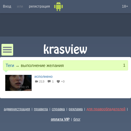
Вход
или
регистрация
18+
Теги
→
выполнение желания
1
исполнено
213
1
+3
00:15
администрация
правила
справка
реклама
для правообладателей
|
|
|
|
|
оплата VIP
блог
|