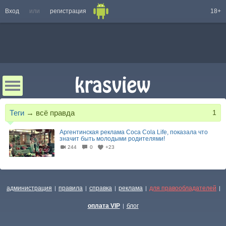
Вход
или
регистрация
18+
Теги
→
всё правда
1
Аргентинская реклама Coca Cola Life, показала что
значит быть молодыми родителями!
244
0
+23
00:59
администрация
правила
справка
реклама
для правообладателей
|
|
|
|
|
оплата VIP
блог
|