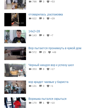
798
3
+53
00:34
отоварилась ,распаковка
622
9
+29
01:30
14x2=28
143
4
+7
01:57
Вор пытается проникнуть в чужой дом
572
15
+49
01:20
Черный ниндзя вор к успеху шел
353
8
+17
00:45
вор крадет чаевые у бариста
131
0
+1
00:45
Воришка пытался скрыться
170
1
+10
00:26