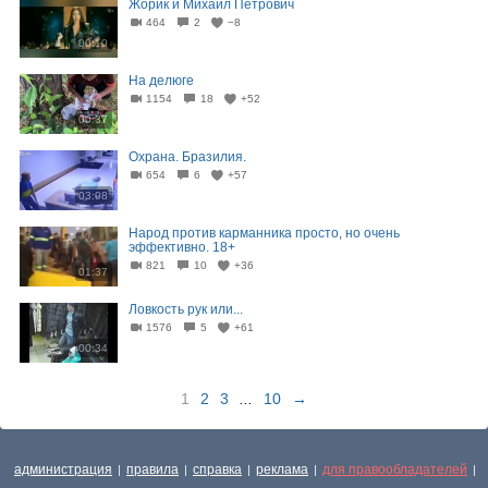
Жорик и Михаил Петрович
464
2
−8
00:10
На делюге
1154
18
+52
00:37
Охрана. Бразилия.
654
6
+57
03:08
Народ против карманника просто, но очень
эффективно. 18+
821
10
+36
01:37
Ловкость рук или...
1576
5
+61
00:34
1
2
3
...
10
→
администрация
правила
справка
реклама
для правообладателей
|
|
|
|
|