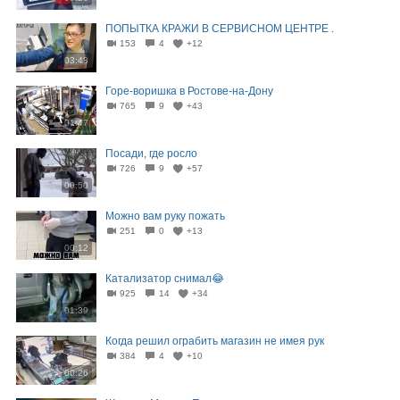
ПОПЫТКА КРАЖИ В СЕРВИСНОМ ЦЕНТРЕ .
153
4
+12
03:48
Горе-воришка в Ростове-на-Дону
765
9
+43
01:47
Посади, где росло
726
9
+57
00:50
Можно вам руку пожать
251
0
+13
00:12
Катализатор снимал😂
925
14
+34
01:39
Когда решил ограбить магазин не имея рук
384
4
+10
00:26