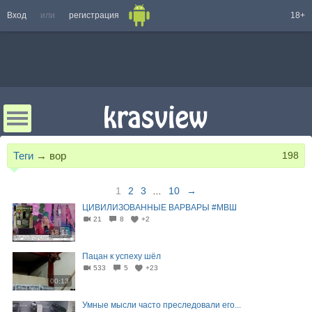
Вход
или
регистрация
18+
Теги
→
вор
198
1
2
3
...
10
→
ЦИВИЛИЗОВАННЫЕ ВАРВАРЫ #МВШ
21
8
+2
18:11
Пацан к успеху шёл
533
5
+23
00:13
Умные мысли часто преследовали его...