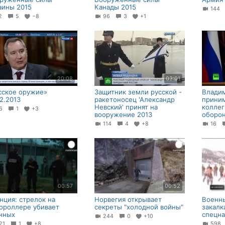
аины 2015
Канады 2015
144
72
5
−8
96
3
+1
20:08
03:01
сское оружие»
Защитник земли русской -
Влади
12.2013
ракетоносец 'Александр
приним
Невский' принят на
коллег
46
1
+3
вооружение 2013
оборо
114
4
+8
16
00:57
00:52
нция: стрелок на
Норвегия открывает
Военны
ороллере убивает
секреты "холодной войны"
закалк
нных
спецна
244
0
+10
21
1
+8
59