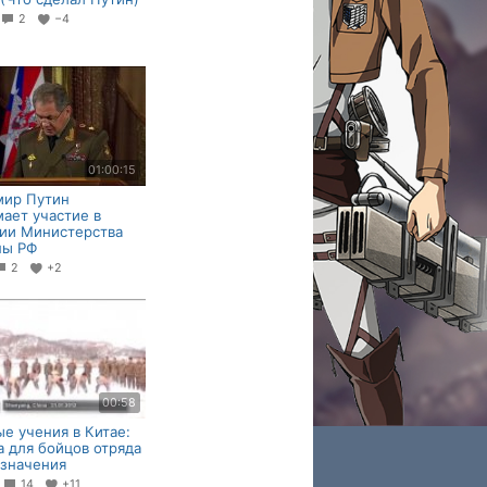
2
−4
01:00:15
мир Путин
ает участие в
ии Министерства
ны РФ
2
+2
00:58
е учения в Китае:
а для бойцов отряда
значения
8
14
+11