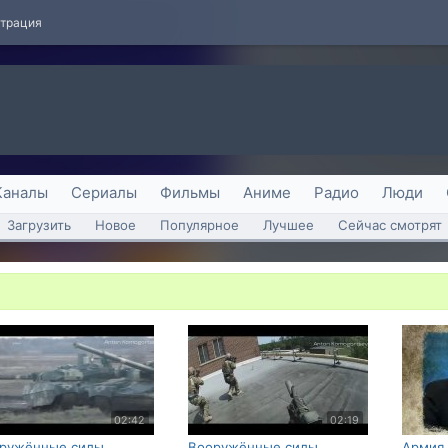
страция
Каналы
Сериалы
Фильмы
Аниме
Радио
Люди
Загрузить
Новое
Популярное
Лучшее
Сейчас смотрят
02:42
02:19
ружённые силы
Вооружённые силы
Армия 