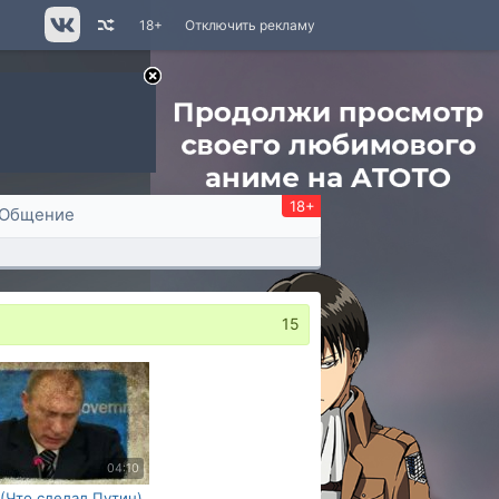
18+
Отключить рекламу
18+
Общение
15
04:10
(Что сделал Путин)