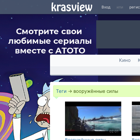
Вход
или
реги
Кино
Теги
→
вооружённые силы
02:01
Вооружённые силы
Воо