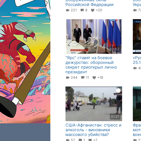
Российской Федерации
Укр
221
8
+20
03:57
"Ярс" ставят на боевое
«Ру
дежурство: оборонный
25.
секрет приоткрыл лично
президент
244
11
+18
01:21
США-Афганистан: стресс и
Фра
алкоголь - виновники
мот
массового убийства?
вое
57
1
+2
2