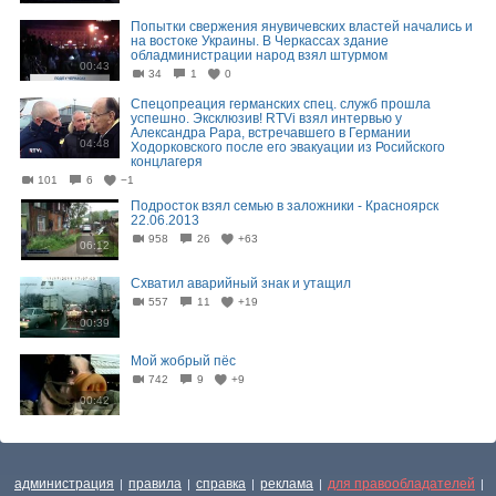
Попытки свержения янувичевских властей начались и
на востоке Украины. В Черкассах здание
обладминистрации народ взял штурмом
00:43
34
1
0
Спецопреация германских спец. служб прошла
успешно. Эксклюзив! RTVi взял интервью у
Александра Рара, встречавшего в Германии
04:48
Ходорковского после его эвакуации из Росийского
концлагеря
101
6
−1
Подросток взял семью в заложники - Красноярск
22.06.2013
958
26
+63
06:12
Схватил аварийный знак и утащил
557
11
+19
00:39
Мой жобрый пёс
742
9
+9
00:42
администрация
правила
справка
реклама
для правообладателей
|
|
|
|
|