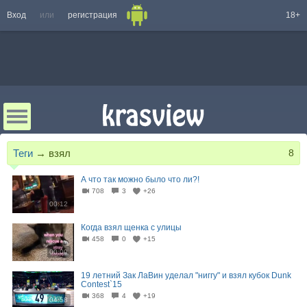
Вход
или
регистрация
18+
Теги
→
взял
8
А что так можно было что ли?!
708
3
+26
00:12
Когда взял щенка с улицы
458
0
+15
00:09
19 летний Зак ЛаВин уделал "ниггу" и взял кубок Dunk
Contest`15
368
4
+19
04:58