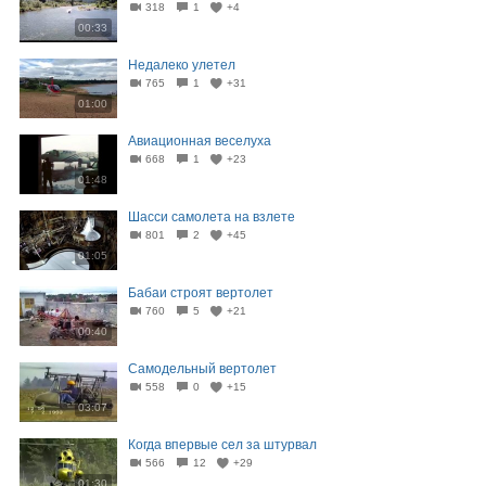
318
1
+4
00:33
Недалеко улетел
765
1
+31
01:00
Авиационная веселуха
668
1
+23
01:48
Шасси самолета на взлете
801
2
+45
01:05
Бабаи строят вертолет
760
5
+21
00:40
Самодельный вертолет
558
0
+15
03:07
Когда впервые сел за штурвал
566
12
+29
01:30