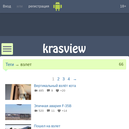
Вход
или
регистрация
18+
Теги
→
взлет
66
1
2
3
4
→
Вертикальный взлёт кота
485
9
+20
00:10
Эпичная авария F-35B
520
11
+14
00:36
Пошел на взлет