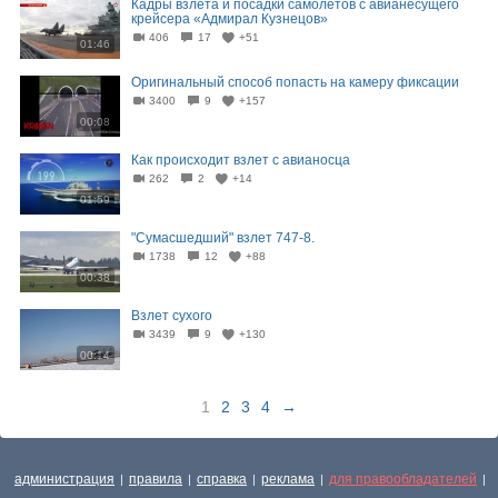
Кадры взлета и посадки самолетов с авианесущего
крейсера «Адмирал Кузнецов»
406
17
+51
01:46
Оригинальный способ попасть на камеру фиксации
3400
9
+157
00:08
Как происходит взлет с авианосца
262
2
+14
01:59
"Cумасшедший" взлет 747-8.
1738
12
+88
00:38
Взлет сухого
3439
9
+130
00:14
1
2
3
4
→
администрация
правила
справка
реклама
для правообладателей
|
|
|
|
|