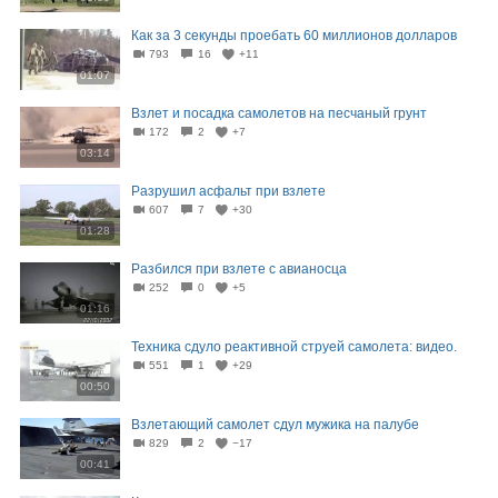
Как за 3 секунды проебать 60 миллионов долларов
793
16
+11
01:07
Взлет и посадка самолетов на песчаный грунт
172
2
+7
03:14
Разрушил асфальт при взлете
607
7
+30
01:28
Разбился при взлете с авианосца
252
0
+5
01:16
Техника сдуло реактивной струей самолета: видео.
551
1
+29
00:50
Взлетающий самолет сдул мужика на палубе
829
2
−17
00:41