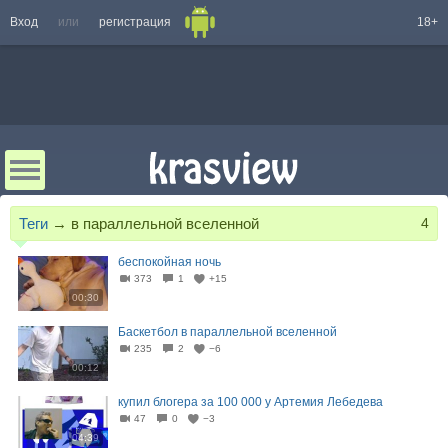
Вход
или
регистрация
18+
Теги
→
в параллельной вселенной
4
беспокойная ночь
373
1
+15
00:30
Баскетбол в параллельной вселенной
235
2
−6
00:12
купил блогера за 100 000 у Артемия Лебедева
47
0
−3
04:39