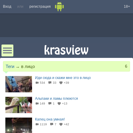
Вход
или
регистрация
18+
Теги
→
в лицо
6
Иди сюда и скажи мне это в лицо
534
33
+39
00:37
Альпаки и ламы плюются
149
1
+13
01:04
Капец она умная!
1119
7
+42
00:12