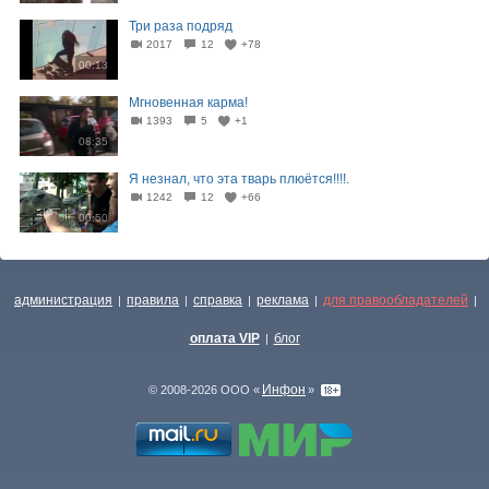
Три раза подряд
2017
12
+78
00:13
Мгновенная карма!
1393
5
+1
08:35
Я незнал, что эта тварь плюётся!!!!.
1242
12
+66
00:50
администрация
правила
справка
реклама
для правообладателей
|
|
|
|
|
оплата VIP
блог
|
Инфон
© 2008-2026 ООО «
»