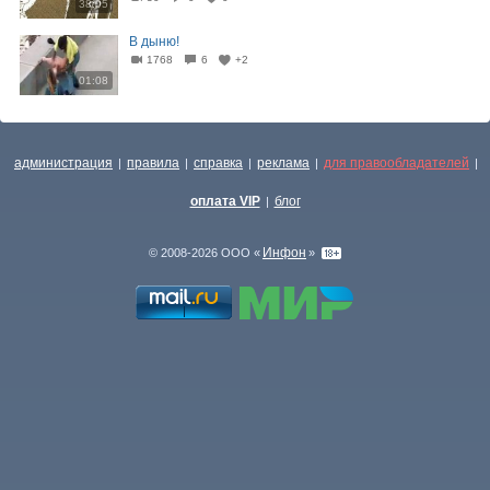
38:05
В дыню!
1768
6
+2
01:08
администрация
правила
справка
реклама
для правообладателей
|
|
|
|
|
оплата VIP
блог
|
Инфон
© 2008-2026 ООО «
»