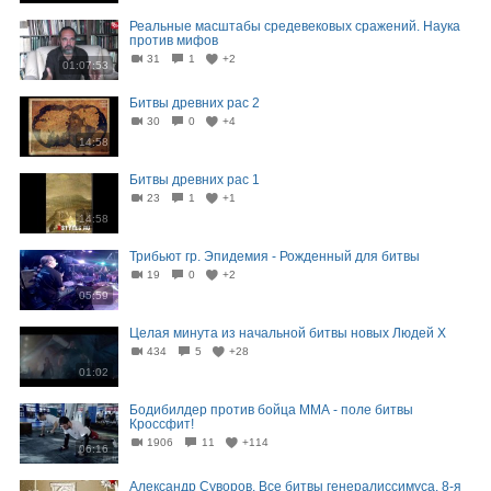
Реальные масштабы средевековых сражений. Наука
против мифов
31
1
+2
01:07:53
Битвы древних рас 2
30
0
+4
14:58
Битвы древних рас 1
23
1
+1
14:58
Трибьют гр. Эпидемия - Рожденный для битвы
19
0
+2
05:59
Целая минута из начальной битвы новых Людей Х
434
5
+28
01:02
Бодибилдер против бойца ММА - поле битвы
Кроссфит!
1906
11
+114
06:16
Александр Суворов. Все битвы генералиссимуса. 8-я