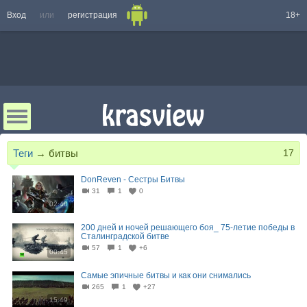
Вход
или
регистрация
18+
Теги
→
битвы
17
DonReven - Сестры Битвы
31
1
0
02:40
200 дней и ночей решающего боя_ 75-летие победы в
Сталинградской битве
57
1
+6
00:45
Самые эпичные битвы и как они снимались
265
1
+27
15:49