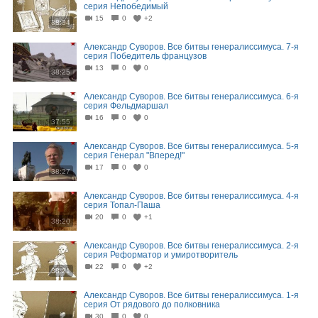
серия Непобедимый
15
0
+2
38:34
Александр Суворов. Все битвы генералиссимуса. 7-я
серия Победитель французов
13
0
0
38:25
Александр Суворов. Все битвы генералиссимуса. 6-я
серия Фельдмаршал
16
0
0
37:55
Александр Суворов. Все битвы генералиссимуса. 5-я
серия Генерал "Вперед!"
17
0
0
38:27
Александр Суворов. Все битвы генералиссимуса. 4-я
серия Топал-Паша
20
0
+1
38:20
Александр Суворов. Все битвы генералиссимуса. 2-я
серия Реформатор и умиротворитель
22
0
+2
38:21
Александр Суворов. Все битвы генералиссимуса. 1-я
серия От рядового до полковника
30
0
0