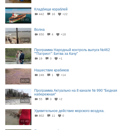
Кладбище кораблей
442
16
+22
02:43
Волна
650
4
+18
00:45
Программа Народный контроль выпуск №462
""Патриот": Битва за Качу"
19
0
+1
04:40
Нашествие крабиков
246
1
+14
00:29
Программа Актуально на 8 канале № 990 "Бедная
набережная"
55
0
+2
06:55
Удивительное действие морского воздуха.
802
11
0
01:40