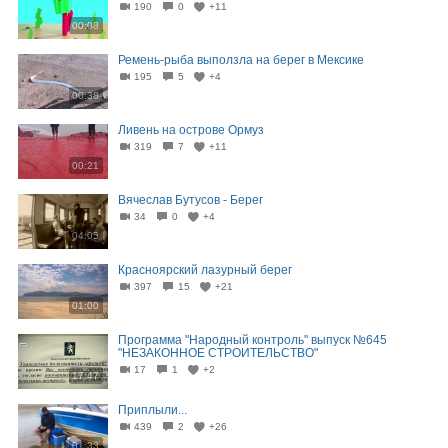
190
0
+11
00:08
Ремень-рыба выползла на берег в Мексике
195
5
+4
00:38
Ливень на острове Ормуз
319
7
+11
00:21
Вячеслав Бутусов - Берег
34
0
+4
04:05
Красноярский лазурный берег
397
15
+21
01:00
Программа "Народный контроль" выпуск №645
"НЕЗАКОННОЕ СТРОИТЕЛЬСТВО"
17
1
+2
17:47
Приплыли...
439
2
+26
01:33