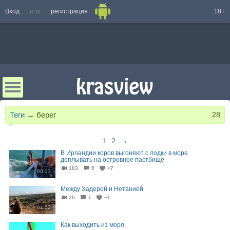
Вход
или
регистрация
18+
Теги
→
берег
28
1
2
→
В Ирландии коров выгоняют с лодки в море
доплывать на островное пастбище
183
6
+7
00:23
Между Хадерой и Нетанией
26
1
−1
01:52
Как выходить из моря