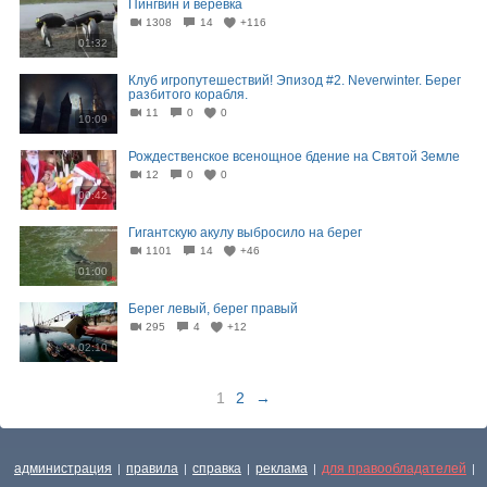
Пингвин и верёвка
1308
14
+116
01:32
Клуб игропутешествий! Эпизод #2. Neverwinter. Берег
разбитого корабля.
11
0
0
10:09
Рождественское всенощное бдение на Святой Земле
12
0
0
00:42
Гигантскую акулу выбросило на берег
1101
14
+46
01:00
Берег левый, берег правый
295
4
+12
02:10
1
2
→
администрация
правила
справка
реклама
для правообладателей
|
|
|
|
|