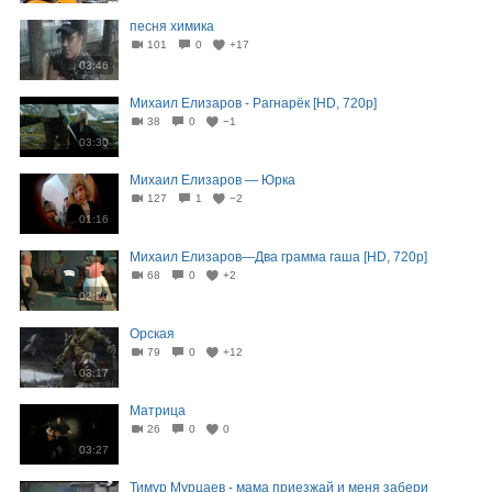
песня химика
101
0
+17
03:46
Михаил Елизаров - Рагнарёк [HD, 720p]
38
0
−1
03:30
Михаил Елизаров — Юрка
127
1
−2
01:16
Михаил Елизаров—Два грамма гаша [HD, 720p]
68
0
+2
02:29
Орская
79
0
+12
03:17
Матрица
26
0
0
03:27
Тимур Мурцаев - мама приезжай и меня забери