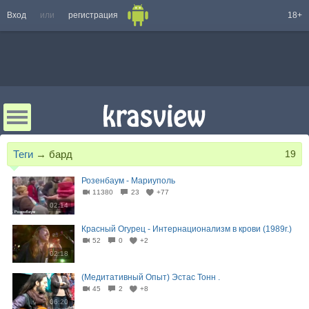
Вход
или
регистрация
18+
Теги
→
бард
19
Розенбаум - Мариуполь
11380
23
+77
02:14
Красный Огурец - Интернационализм в крови (1989г.)
52
0
+2
02:18
(Медитативный Опыт) Эстас Тонн .
45
2
+8
06:20