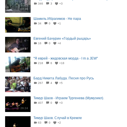
346
3
+3
03:36
Шамиль Ибрагимов - Не пара
34
0
+1
01:50
Евгений Бачурин «Гордый рыцарь»
16
0
+4
03:47
"Я еврей - жидовская морда - I m a JEW"
218
6
+18
01:50
Бард Никита Лабуда. Песня про Русь
267
4
+5
03:23
Тимур Шаов - Играем Тургенева (Мумузикл).
407
0
+3
26:24
Тимур Шаов. Случай в Кремле
63
0
+2