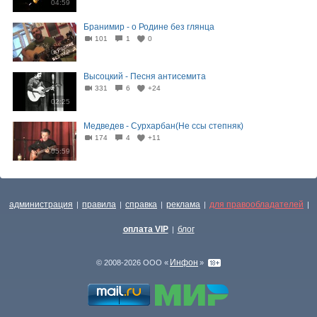
04:59
Бранимир - о Родине без глянца
101
1
0
09:32
Высоцкий - Песня антисемита
331
6
+24
02:25
Медведев - Сурхарбан(Не ссы степняк)
174
4
+11
05:59
администрация
правила
справка
реклама
для правообладателей
|
|
|
|
|
оплата VIP
блог
|
Инфон
© 2008-2026 ООО «
»