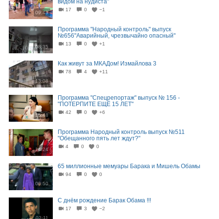
видом на нудиста"
17
0
−1
09:43
Программа "Народный контроль" выпуск
№656"Аварийный, чрезвычайно опасный"
13
0
+1
08:35
Как живут за МКАДом! Измайлова 3
78
4
+11
13:08
Программа "Спецрепортаж" выпуск № 156 -
"ПОТЕРПИТЕ ЕЩЁ 15 ЛЕТ"
42
0
+6
15:48
Программа Народный контроль выпуск №511
"Обещанного пять лет ждут?"
4
0
0
14:24
65 миллионные мемуары Барака и Мишель Обамы
94
0
0
00:50
С днём рождение Барак Обама !!!
17
3
−2
02:11