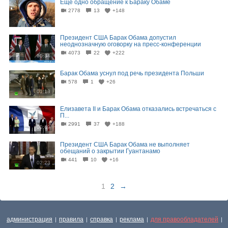
Еще одно обращение к Бараку Обаме
2778
13
+148
00:26
Президент США Барак Обама допустил
неоднозначную оговорку на пресс-конференции
4073
22
+222
00:34
Барак Обама уснул под речь президента Польши
578
1
+26
01:18
Елизавета II и Барак Обама отказались встречаться с
П...
2991
37
+188
00:49
Президент США Барак Обама не выполняет
обещаний о закрытии Гуантанамо
441
10
+16
02:23
1
2
→
администрация
правила
справка
реклама
для правообладателей
|
|
|
|
|