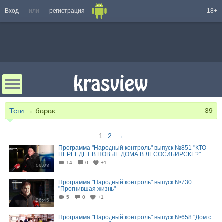
Вход
или
регистрация
18+
Теги
→
барак
39
1
2
→
Программа "Народный контроль" выпуск №851 "КТО
ПЕРЕЕДЕТ В НОВЫЕ ДОМА В ЛЕСОСИБИРСКЕ?"
14
0
+1
06:08
Программа "Народный контроль" выпуск №730
"Прогнившая жизнь"
5
0
+1
06:45
Программа "Народный контроль" выпуск №658 "Дом с