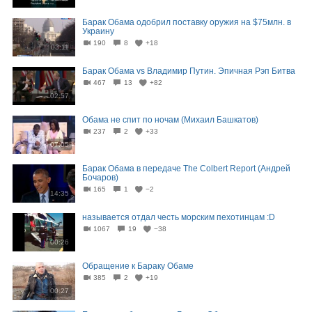
Барак Обама одобрил поставку оружия на $75млн. в
Украину
190
8
+18
03:11
Барак Обама vs Владимир Путин. Эпичная Рэп Битва
467
13
+82
02:57
Обама не спит по ночам (Михаил Башкатов)
237
2
+33
07:05
Барак Обама в передаче The Colbert Report (Андрей
Бочаров)
165
1
−2
14:35
называется отдал честь морским пехотинцам :D
1067
19
−38
00:26
Обращение к Бараку Обаме
385
2
+19
00:27