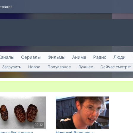
страция
Каналы
Сериалы
Фильмы
Аниме
Радио
Люди
Загрузить
Новое
Популярное
Лучшее
Сейчас смотрят
00:12
04:14
ечка бананового
Николай Воронов -