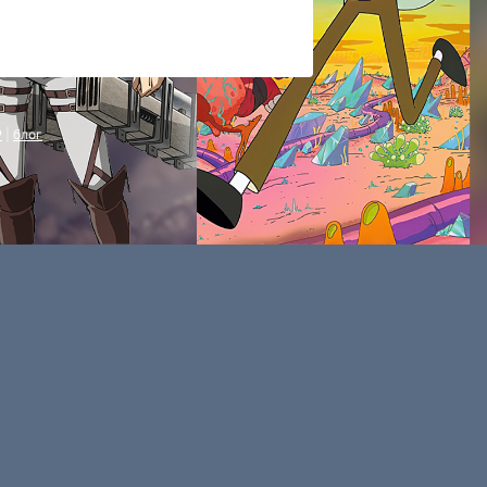
P
|
блог