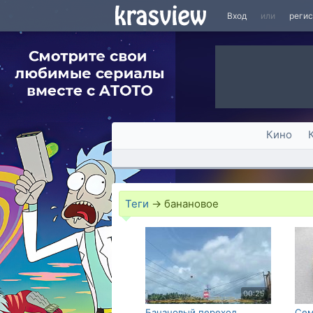
Вход
или
реги
Кино
Теги
→
банановое
00:25
Банановый переход
Сем