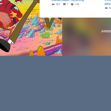
дер
187
1
+16
6
админ