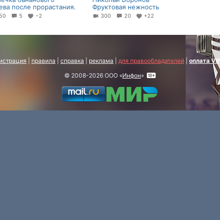
ева после прорастания.
Фруктовая нежность
50
5
−2
300
20
+22
истрация
|
правила
|
справка
|
реклама
|
для правообладателей
|
оплата VI
© 2008-2026 ООО «
Инфон
»