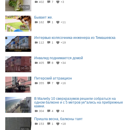
402
7
+3
00:34
Бывает же.
162
1
+11
00:55
Интервью колясочника-инженера из Тимашевска
112
1
+19
01:37
Инвалид поднимается домой
405
8
+34
00:40
Питерский аттракцион
355
7
+16
00:07
В Малибу 10 сверхразумов решили собраться на
одном балконе и с 5 метров уе*ались на прибрежные
камни.
00:10
304
4
+4
Пришла весна, балконы таят
153
1
+18
00:19