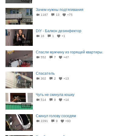
Зачем нужны подтягивания
1187
13
+75
00:41
DIY - Балкон дезинфектор
16
1
+1
11:05
Спасли мужчину из горящей квартиры.
552
7
+47
01:30
Спасатель
302
2
+13
01:07
Чуть не скинула кошку
514
9
+14
01:31
Скинул голову соседям
2291
9
+93
00:13