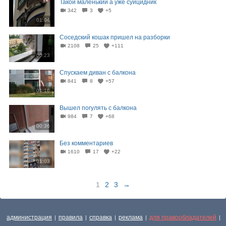
Такой маленький а уже суицидник
342
3
+5
01:04
Соседский кошак пришел на разборки
2108
25
+111
00:23
Спускаем диван с балкона
841
8
+57
01:16
Вышел погулять с балкона
984
7
+68
00:36
Без комментариев
1610
17
+22
01:03
1
2
3
→
администрация
правила
справка
реклама
для правообладателей
|
|
|
|
|