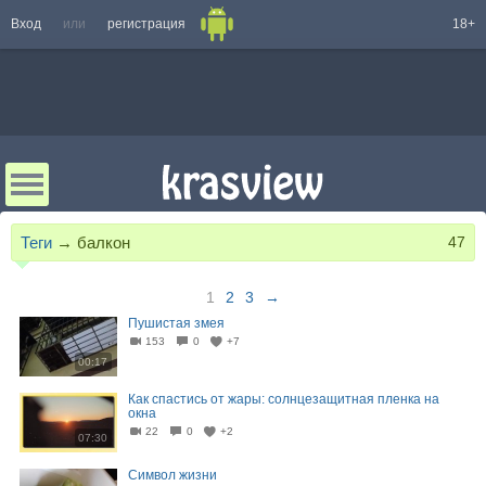
Вход
или
регистрация
18+
Теги
→
балкон
47
1
2
3
→
Пушистая змея
153
0
+7
00:17
Как спастись от жары: солнцезащитная пленка на
окна
22
0
+2
07:30
Символ жизни