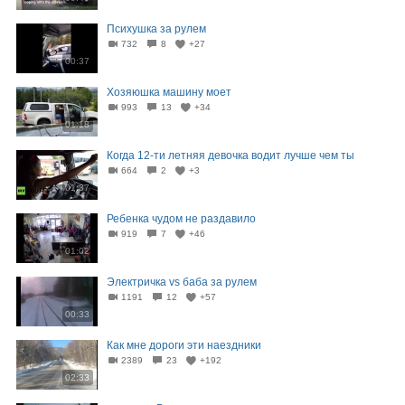
Психушка за рулем
732
8
+27
00:37
Хозяюшка машину моет
993
13
+34
01:18
Когда 12-ти летняя девочка водит лучше чем ты
664
2
+3
01:37
Ребенка чудом не раздавило
919
7
+46
01:02
Электричка vs баба за рулем
1191
12
+57
00:33
Как мне дороги эти наездники
2389
23
+192
02:33