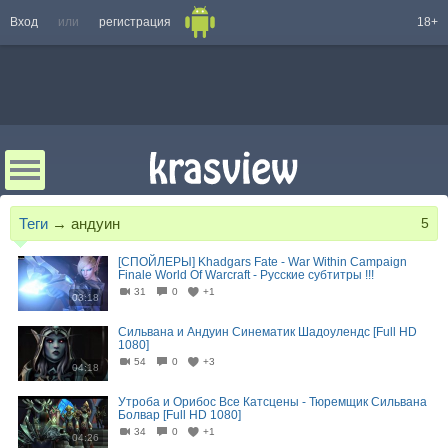
Вход
или
регистрация
18+
Теги
→
андуин
5
[СПОЙЛЕРЫ] Khadgars Fate - War Within Campaign
Finale World Of Warcraft - Русские субтитры !!!
31
0
+1
03:18
Сильвана и Андуин Синематик Шадоулендс [Full HD
1080]
54
0
+3
04:18
Утроба и Орибос Все Катсцены - Тюремщик Сильвана
Болвар [Full HD 1080]
34
0
+1
04:26