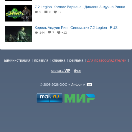
7.2 Legion. Компас Вариана - Диалоги Андуина Ринна
9
0
+2
03:30
Король Андуин Ринн Синематик 7.2 Legion - RUS
144
7
+12
02:36
администрация
правила
справка
реклама
для правообладателей
|
|
|
|
|
оплата VIP
блог
|
Инфон
© 2008-2026 ООО «
»