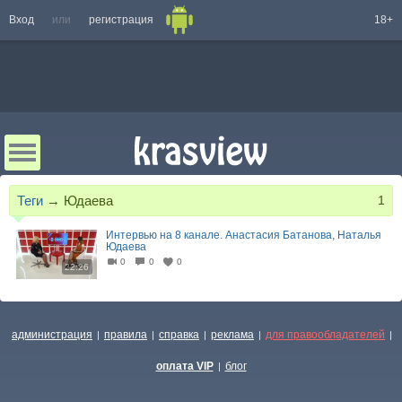
Вход
или
регистрация
18+
Теги
→
Юдаева
1
Интервью на 8 канале. Анастасия Батанова, Наталья
Юдаева
0
0
0
22:26
администрация
правила
справка
реклама
для правообладателей
|
|
|
|
|
оплата VIP
блог
|