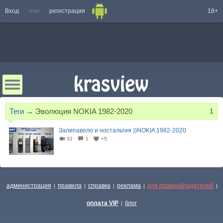
Вход
или
регистрация
18+
Теги
→
Эволюция NOKIA 1982-2020
1
Залипаволо и ностальгия ))NOKIA 1982-2020
32
1
+5
32:47
администрация
правила
справка
реклама
для правообладателей
|
|
|
|
|
оплата VIP
блог
|