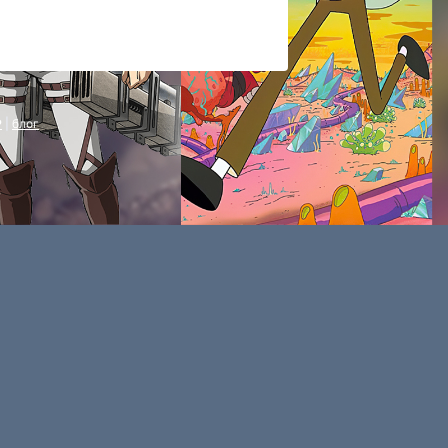
P
|
блог