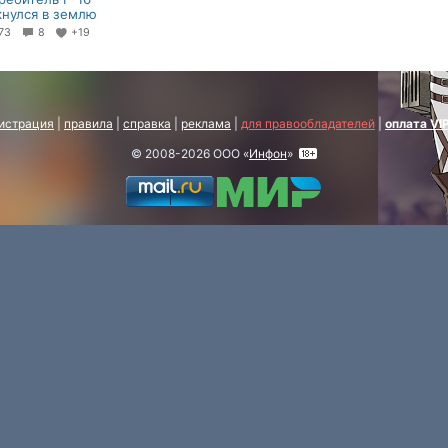
кнулся в землю
73
8
+19
истрация
|
правила
|
справка
|
реклама
|
для правообладателей
|
оплата VI
© 2008-2026 ООО «
Инфон
»