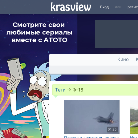
Вход
или
реги
Кино
Теги
→
Ф-16
01:25
Птичка в двигатель попала
Ист