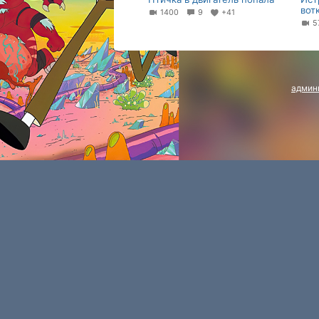
вот
1400
9
+41
5
админ