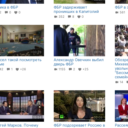
ика в ФБР
ФБР задерживает
ФБР в 
проникших в Капитолий
32
0
0
561
352
8
0
00:20
00:14
сел такой посмотреть
Александр Овечкин выбил
Обозре
ме
дверь ФБР
Михеев
увольн
42
1
+26
1155
2
+25
"Бессм
семейн
14
15:54
02:09
гей Марков. Почему
ФБР подозревает Россию в
Рассея