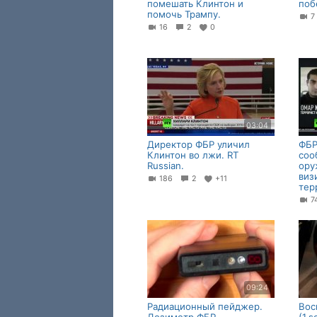
помешать Клинтон и
поб
помочь Трампу.
16
2
0
03:04
Директор ФБР уличил
ФБР
Клинтон во лжи. RT
соо
Russian.
ору
виз
186
2
+11
тер
09:24
Радиационный пейджер.
Вос