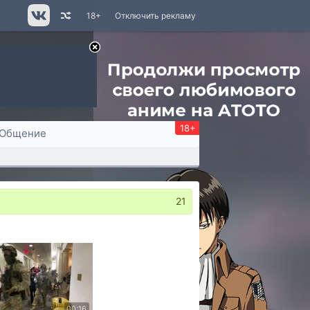
18+
Отключить рекламу
18+
Общение
21
00:16