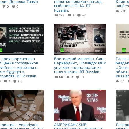
едит Дональд Трамп
попытке повлиять на ход
Клинто
выборов в США. RT
нацбе
7
0
0
Russian.
210
123
3
+7
02:38
00:51
 проигнорировало
Бостонский марафон, Сан-
Глава 
бщения сотрудников
Бернардино, Орландо: ФБР
бездей
жейного магазина о
упускает террористов из
с бояз
ите будущего
поля зрения. RT Russian.
объект
рориста. RT Russian.
Russian
58
0
+1
74
1
+3
50
42:12
06:34
приятие - Vospriyatie.
АМЕРИКАНСКИЕ
Лазерн