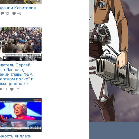
здании Капитолия
13
+6
26:33
ватель Сергей
 о Лаврове,
ении главы ФБР,
ертном полке" и
ых ценностях
10
+2
01:25
нность Хиллари