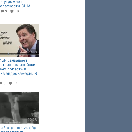
н угрожает
зопасности США.
3
+9
01:56
ФБР связывает
ствие полицейских
нью попасть в
ив видеокамеры. RT
.
0
+3
02:28
ый стрелок vs фбр-