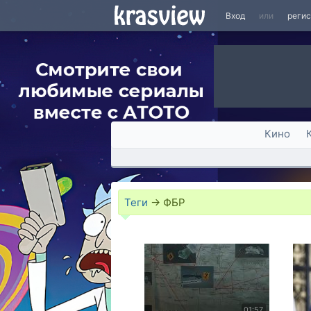
Вход
или
реги
Кино
Теги
→
ФБР
01:57