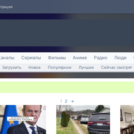
страция
Каналы
Сериалы
Фильмы
Аниме
Радио
Люди
Загрузить
Новое
Популярное
Лучшее
Сейчас смотрят
1
2
→
10:38
00:57