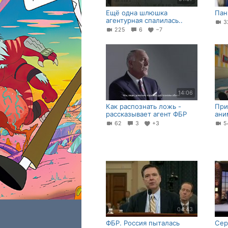
Ещё одна шлюшка
Пан
агентурная спалилась..
225
6
−7
14:06
Как распознать ложь -
При
рассказывает агент ФБР
ани
62
3
+3
5
04:43
ФБР. Россия пыталась
Сер