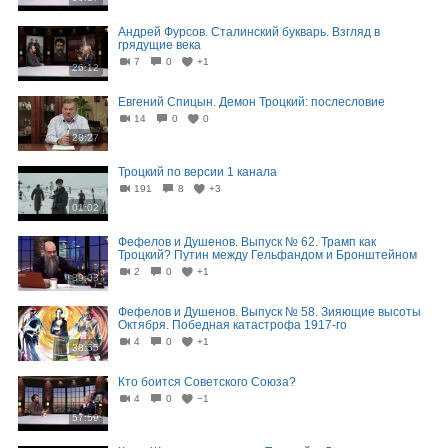
Андрей Фурсов. Сталинский букварь. Взгляд в
грядущие века
7
0
+1
26:12
Евгений Спицын. Демон Троцкий: послесловие
14
0
0
28:27
Троцкий по версии 1 канала
191
8
+3
01:02
Фефелов и Душенов. Выпуск № 62. Трамп как
Троцкий? Путин между Гельфандом и Бронштейном
2
0
+1
39:03
Фефелов и Душенов. Выпуск № 58. Зияющие высоты
Октября. Победная катастрофа 1917-го
4
0
+1
38:55
Кто боится Советского Союза?
4
0
−1
57:59