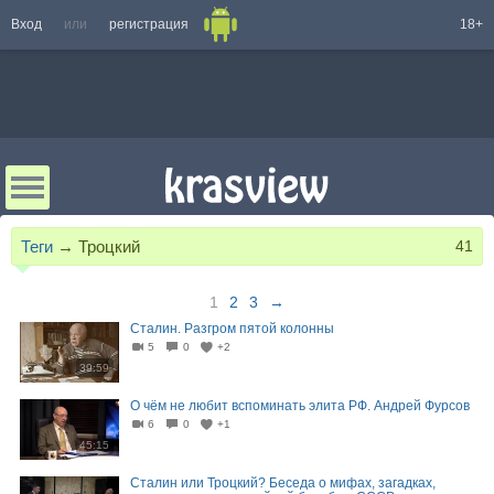
Вход
или
регистрация
18+
Теги
→
Троцкий
41
1
2
3
→
Сталин. Разгром пятой колонны
5
0
+2
39:59
О чём не любит вспоминать элита РФ. Андрей Фурсов
6
0
+1
45:15
Сталин или Троцкий? Беседа о мифах, загадках,