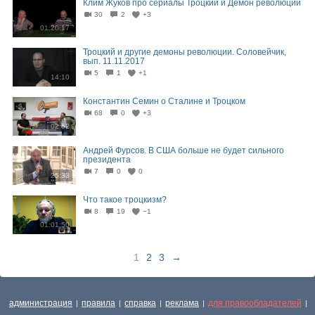
Клим Жуков про сериалы Троцкий и Демон революции
30
2
+3
01:20:17
Троцкий и другие демоны революции. Соловейчик,
вып. 11.11.2017
5
1
+1
14:10
Константин Семин о Сталине и Троцком
68
0
+3
02:52
Андрей Фурсов. В США больше не будет сильного
президента
7
0
0
25:33
Что такое троцкизм?
8
19
−1
01:01:50
1
2
3
→
администрация
правила
справка
реклама
для правообладателей
|
|
|
|
|