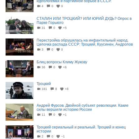
идеологемах и партийной борьбе в СССР.
4
0
0
40:02
СТАЛИН ИЛИ ТРОЦКИЙ? ИЛИ ЮРИЙ ДУДЬ? Опрос в
Парке Горького
31
0
+5
16:15
Перестройка обрушилась на инфантильный народ.
Цепочка распада СССР: Троцкий, Куусинен, Андропов
3
0
0
01:30:56
Блиц вопросы Климу Жукову
36
0
+6
07:07
Троцкий
181
8
+8
02:19
Андрей Фурсов. Двойной субъект революции. Какие
силы вершили историю России
11
0
+1
01:13:45
Троцкий сериальный и реальный. Троцкий и конец
истории
2
0
−1
56:17