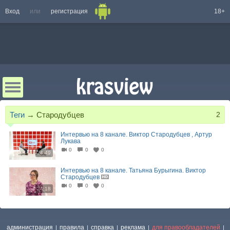
Вход
или
регистрация
18+
Теги
→
Стародубцев
2
Интервью на 8 канале. Виктор Стародубцев , Артур
Лукава
0
0
0
24:49
Интервью на 8 канале. Татьяна Бурыгина. Виктор
Стародубцев
0
0
0
24:18
администрация
правила
справка
реклама
для правообладателей
|
|
|
|
|