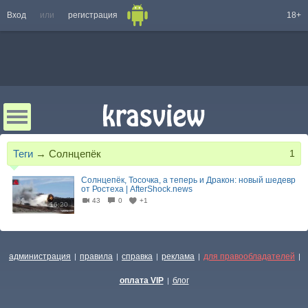
Вход
или
регистрация
18+
Теги
→
Солнцепёк
1
Солнцепёк, Тосочка, а теперь и Дракон: новый шедевр
от Ростеха | AfterShock.news
43
0
+1
16:20
администрация
правила
справка
реклама
для правообладателей
|
|
|
|
|
оплата VIP
блог
|