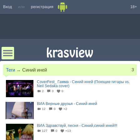
Вход
или
регистрация
18+
Теги
→
Синий иней
3
CoverFest_ Гамма - Синий иней (Поющие гитары vs.
Neil Sedaka cover)
2
0
0
03:47
ВИА Верные друзья - Синий иней
12
0
+2
02:49
ВИА Здравствуй, песня - Синий,синий иней!!!
127
0
+13
02:43