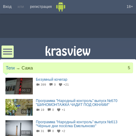
Вход
или
регистрация
18+
Теги
→
Сажа
5
Безумный кочегар
399
0
+21
00:12
Программа "Народный контроль" выпуск №670
"ШИНОМОНТАЖКА ЧАДИТ ПОД ОКНАМИ"
19
0
+1
09:33
Программа "Народный контроль" выпуск №613
"Чёрные дни посёлка Емельяново"
31
0
+2
07:56