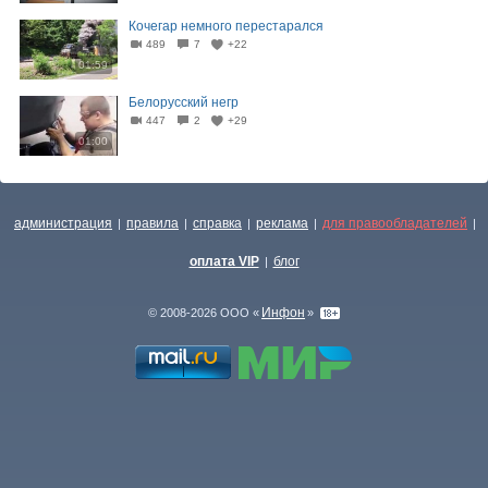
Кочегар немного перестарался
489
7
+22
01:59
Белорусский негр
447
2
+29
01:00
администрация
правила
справка
реклама
для правообладателей
|
|
|
|
|
оплата VIP
блог
|
Инфон
© 2008-2026 ООО «
»