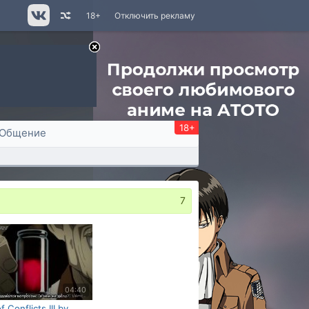
18+
Отключить рекламу
18+
Общение
7
04:40
f Conflicts III by