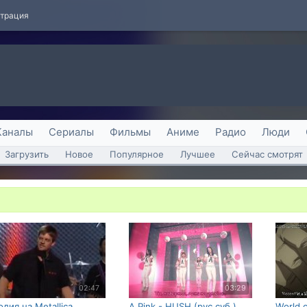
страция
Каналы
Сериалы
Фильмы
Аниме
Радио
Люди
Загрузить
Новое
Популярное
Лучшее
Сейчас смотрят
02:47
03:29
одия на Metallica
A Pink - HUSH (рус.суб.)
World o