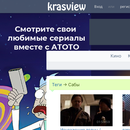
Вход
или
реги
Кино
Теги
→
Сабы
01:59:59
Исчезающие волны /
пар