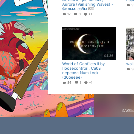
Aurora (Vanishing Waves) -
5
Фильм. сабы
17
0
+1
04:36
World of Conflicts II by
wall
[loosecontroi]. Сабы
5
перевел Num Lock
(d0beeee)
86
1
+1
админ