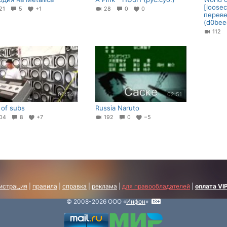
[loosec
21
5
+1
28
0
0
переве
(d0bee
112
00:54
02:51
 of subs
Russia Naruto
04
8
+7
192
0
−5
истрация
|
правила
|
справка
|
реклама
|
для правообладателей
|
оплата VI
© 2008-2026 ООО «
Инфон
»