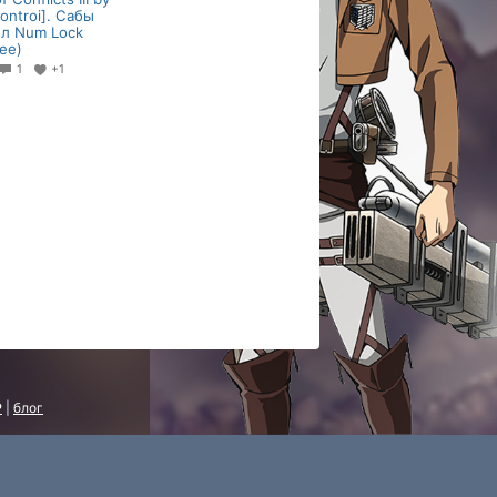
ontroi]. Сабы
л Num Lock
ee)
1
+1
P
|
блог