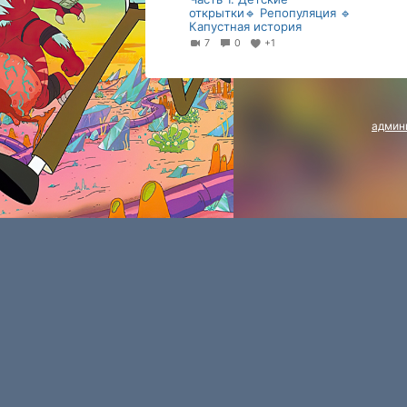
открытки🔹 Репопуляция 🔹
Капустная история
7
0
+1
админ