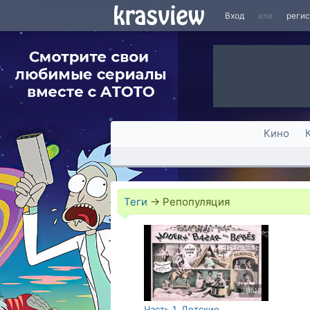
Вход
или
реги
Кино
Теги
→
Репопуляция
28:48
Часть 1. Детские