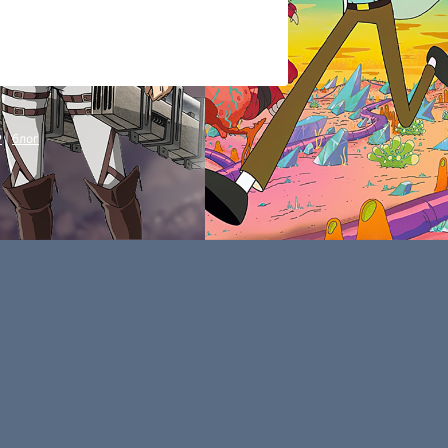
P
|
блог