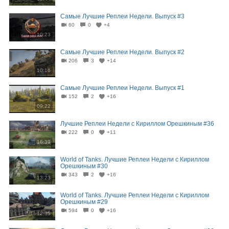
Самые Лучшие Реплеи Недели. Выпуск #3
60
0
+4
10:23
Самые Лучшие Реплеи Недели. Выпуск #2
206
3
+14
10:16
Самые Лучшие Реплеи Недели. Выпуск #1
152
2
+16
09:22
Лучшие Реплеи Недели с Кириллом Орешкиным #36
222
0
+11
16:39
World of Tanks. Лучшие Реплеи Недели с Кириллом
Орешкиным #30
343
2
+16
13:23
World of Tanks. Лучшие Реплеи Недели с Кириллом
Орешкиным #29
594
0
+16
12:35