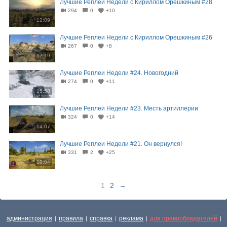
Лучшие Реплеи Недели с Кириллом Орешкиным #28
294
0
+10
12:09
Лучшие Реплеи Недели с Кириллом Орешкиным #26
267
0
+8
17:19
Лучшие Реплеи Недели #24. Новогодний
274
0
+11
15:58
Лучшие Реплеи Недели #23. Месть артиллерии
324
0
+14
14:07
Лучшие Реплеи Недели #21. Он вернулся!
331
2
+25
10:04
1
2
→
администрация
правила
справка
реклама
для правообладателей
|
|
|
|
|