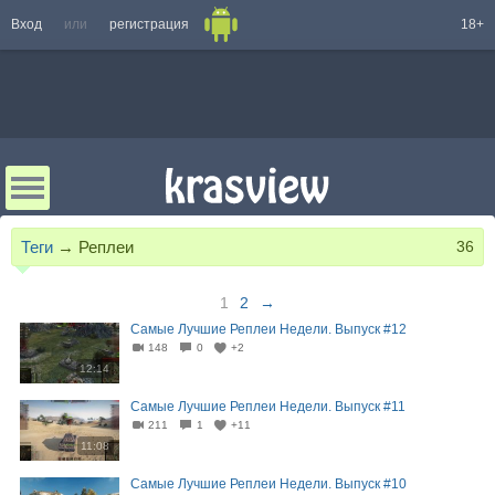
Вход
или
регистрация
18+
Теги
→
Реплеи
36
1
2
→
Самые Лучшие Реплеи Недели. Выпуск #12
148
0
+2
12:14
Самые Лучшие Реплеи Недели. Выпуск #11
211
1
+11
11:08
Самые Лучшие Реплеи Недели. Выпуск #10