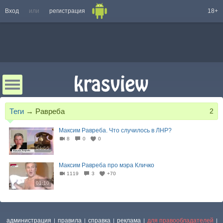
Вход
или
регистрация
18+
Теги
→
Равреба
2
Максим Равреба. Что случилось в ЛНР?
8
0
0
04:56
Максим Равреба про мэра Кличко
1119
3
+70
01:10
администрация
правила
справка
реклама
для правообладателей
|
|
|
|
|