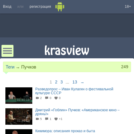
Вход
или
регистрация
18+
Теги
→
Пучков
249
1
2
3
...
13
→
Разведопрос – Иван Кулагин о фестивальной
культуре СССР
2
0
0
01:40:18
Дмитрий «Гоблин» Пучков: «Американское кино –
дрянь!»
5
1
+1
01:21:15
Кикимора: описания проказ и быта