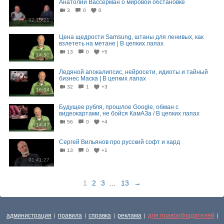
Анатолий Вассерман о мировой обстановке
3
0
0
02:15:21
Цена щедрости Samsung, штаны для ленивых, как
взлететь на метане | В цепких лапах
13
0
+5
14:50
Ледяной апокалипсис, нейросети, идиоты и тайный
бизнес Маска | В цепких лапах
32
1
+3
16:04
Будущее рубля, прошлое Google, обман с
видеокартами, не бойся КамАЗа / В цепких лапах
56
0
+4
14:47
Сергей Вильянов про русский софт и хард
13
0
+1
01:41:27
1
2
3
...
13
→
администрация
правила
справка
реклама
для правообладателей
|
|
|
|
|