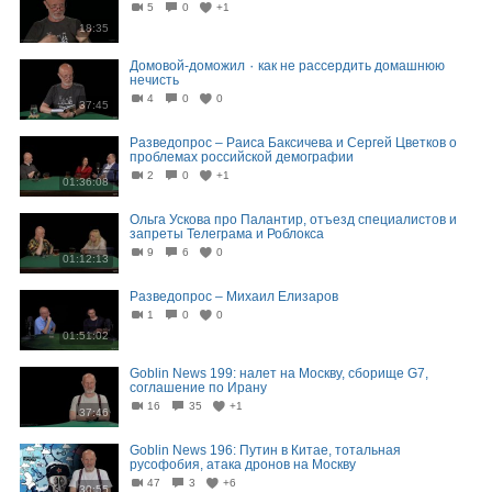
5
0
+1
18:35
Домовой-доможил ٠ как не рассердить домашнюю
нечисть
4
0
0
37:45
Разведопрос – Раиса Баксичева и Сергей Цветков о
проблемах российской демографии
2
0
+1
01:36:08
Ольга Ускова про Палантир, отъезд специалистов и
запреты Телеграма и Роблокса
9
6
0
01:12:13
Разведопрос – Михаил Елизаров
1
0
0
01:51:02
Goblin News 199: налет на Москву, сборище G7,
соглашение по Ирану
16
35
+1
37:46
Goblin News 196: Путин в Китае, тотальная
русофобия, атака дронов на Москву
47
3
+6
30:55