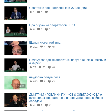
Советские военнопленные в Финляндии
1
1
0
01:34:04
Про обучение операторов БПЛА
6
2
0
01:22:27
Шаман лижет гоблина
201
4
+5
00:05
Почему западные аналитики несут ахинею о России и
о мире?
77
73
+6
08:10
неудобно получилося
613
6
+3
00:08
ДМИТРИЙ «ГОБЛИН» ПУЧКОВ & ОЛЬГА УСКОВА о
русофобах, пропаганде и информационной войне с
Западом
01:42:33
4
2
+1