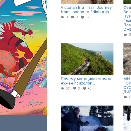
Victorian Era_ Train Journey
Фёд
from London to Edinburgh
Вел
Пут
9
0
−2
Гла
Пра
СМ
1
05:26
Почему мотоциклистам не
МЫ 
нужен психолог...
ГО
СУ
52
3
+6
ДИ