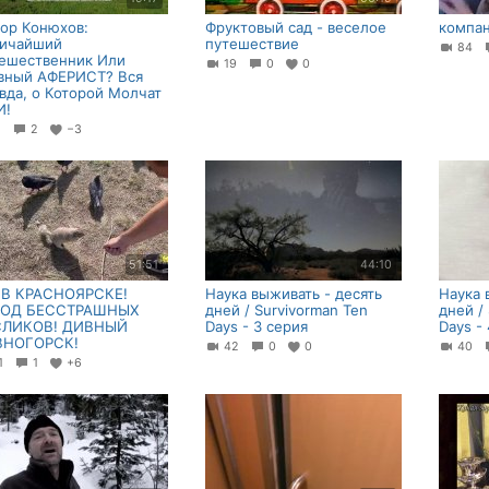
ор Конюхов:
Фруктовый сад - веселое
компа
ичайший
путешествие
84
ешественник Или
19
0
0
вный АФЕРИСТ? Вся
вда, о Которой Молчат
И!
1
2
−3
51:51
44:10
В КРАСНОЯРСКЕ!
Наука выживать - десять
Наука 
РОД БЕССТРАШНЫХ
дней / Survivorman Ten
дней /
СЛИКОВ! ДИВНЫЙ
Days - 3 серия
Days -
ВНОГОРСК!
42
0
0
40
21
1
+6