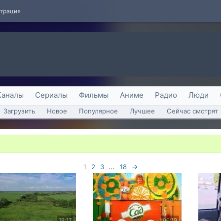
страция
Каналы
Сериалы
Фильмы
Аниме
Радио
Люди
Загрузить
Новое
Популярное
Лучшее
Сейчас смотрят
1
2
3
...
18
→
19:17
00:19