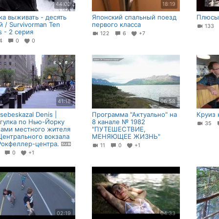
44:02
18:19
ка выживать - десять
Японский спальный поезд
Плюсы 
й / Survivorman Ten
первого класса
133
s - 2 серия
122
6
+7
44
0
0
41:18
06:58
sebeskazal Denis |
Программа "Актуально" на
Круиз 
гулка по Нью-Йорку
8 канале № 1982
35
зами местного жителя
"ПУТЕШЕСТВИЕ,
Центрального вокзала
МЕНЯЮЩЕЕ ЖИЗНЬ"
Рокфеллер-центра.
11
0
+1
6
0
+1
02:19
04:33