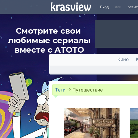
Вход
или
реги
Кино
Теги
→
Путешествие
08:53