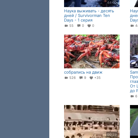
44:00
Наука выживать - десять
Нау
дней / Survivorman Ten
дне
Days - 1 серия
Day
55
0
0
00:27
собрались на движ
Sam
Про
526
9
+35
гла
От 
до 
00:29