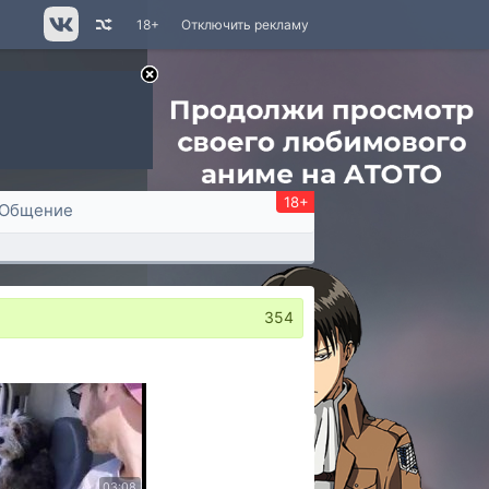
18+
Отключить рекламу
18+
Общение
354
03:08