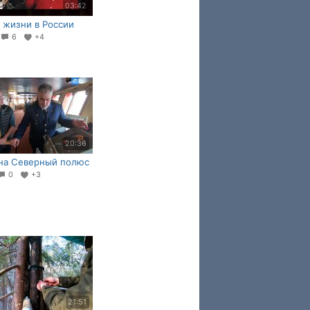
03:42
жизни в России
6
+4
20:36
на Северный полюс
0
+3
21:51