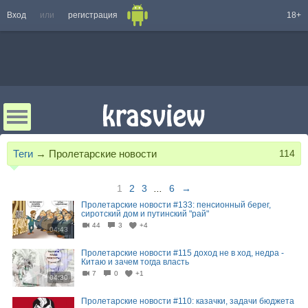
Вход
или
регистрация
18+
Теги
→
Пролетарские новости
114
1
2
3
...
6
→
Пролетарские новости #133: пенсионный берег,
сиротский дом и путинский "рай"
44
3
+4
04:43
Пролетарские новости #115 доход не в ход, недра -
Китаю и зачем тогда власть
7
0
+1
04:30
Пролетарские новости #110: казачки, задачи бюджета