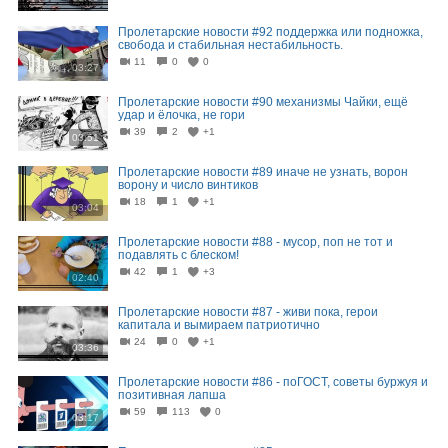
Пролетарские новости #92 поддержка или подножка,
свобода и стабильная нестабильность.
11
0
0
03:27
Пролетарские новости #90 механизмы Чайки, ещё
удар и ёлочка, не гори
39
2
+1
03:51
Пролетарские новости #89 иначе не узнать, ворон
ворону и число винтиков
18
1
+1
03:04
Пролетарские новости #88 - мусор, поп не тот и
подавлять с блеском!
42
1
+3
02:40
Пролетарские новости #87 - живи пока, герои
капитала и вымираем патриотично
24
0
+1
03:36
Пролетарские новости #86 - поГОСТ, советы буржуя и
позитивная лапша
59
113
0
03:17