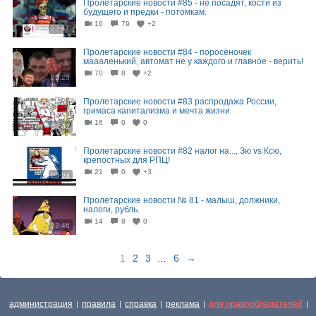
Пролетарские новости #85 - не посадят, кости из
будущего и предки - потомкам.
16
79
+2
03:41
Пролетарские новости #84 - поросёночек
маааленький, автомат не у каждого и главное - верить!
70
8
+2
03:25
Пролетарские новости #83 распродажа России,
гримаса капитализма и мечта жизни
16
0
0
03:02
Пролетарские новости #82 налог на..., Зю vs Ксю,
крепостных для РПЦ!
21
0
+3
03:24
Пролетарские новости № 81 - малыш, должники,
налоги, рубль.
14
8
0
03:46
1
2
3
...
6
→
администрация
правила
справка
реклама
для правообладателей
|
|
|
|
|