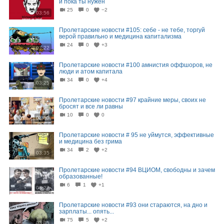
и пока ты нужен
25
0
−2
03:56
Пролетарские новости #105: себе - не тебе, торгуй
верой правильно и медицина капитализма
24
0
+3
03:22
Пролетарские новости #100 амнистия оффшоров, не
люди и атом капитала
34
0
+4
03:25
Пролетарские новости #97 крайние меры, своих не
бросят и все ли равны
10
0
0
03:30
Пролетарские новости # 95 не уймутся, эффективные
и медицина без грима
34
2
+2
03:35
Пролетарские новости #94 ВЦИОМ, свободны и зачем
образованные!
6
1
+1
03:27
Пролетарские новости #93 они стараются, на дно и
зарплаты... опять...
75
5
+2
03:05