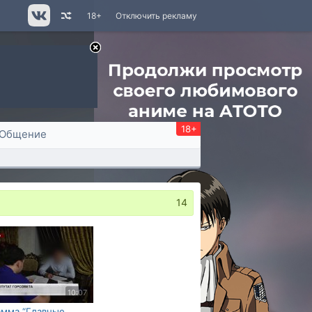
18+
Отключить рекламу
18+
Общение
14
10:07
амма “Главные