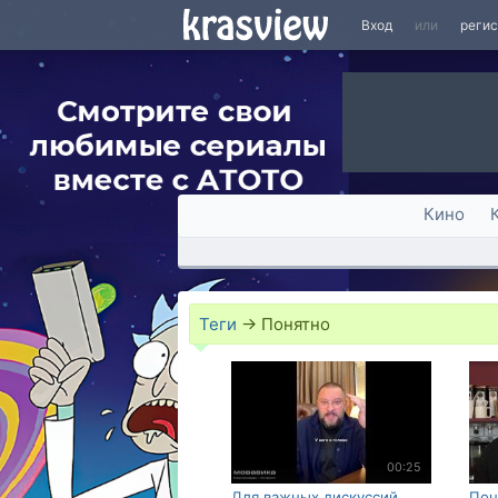
Вход
или
реги
Кино
Теги
→
Понятно
00:25
Для важных дискуссий
Пон