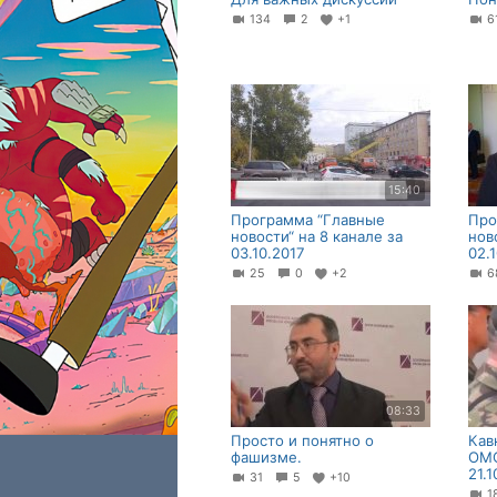
134
2
+1
6
15:40
Программа “Главные
Про
новости“ на 8 канале за
нов
03.10.2017
02.
25
0
+2
08:33
Просто и понятно о
Кав
фашизме.
ОМО
21.1
31
5
+10
1