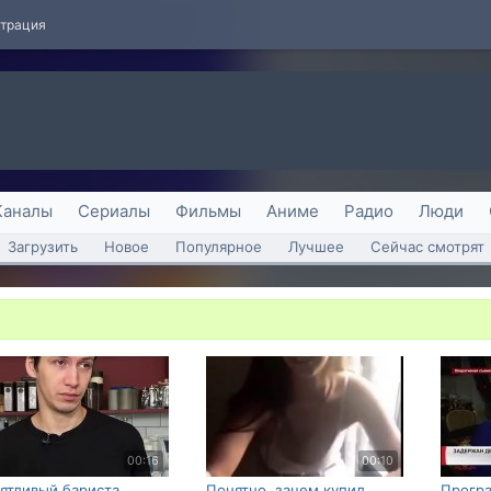
страция
Каналы
Сериалы
Фильмы
Аниме
Радио
Люди
Загрузить
Новое
Популярное
Лучшее
Сейчас смотрят
00:16
00:10
ятливый бариста
Понятно, зачем купил
Прогр