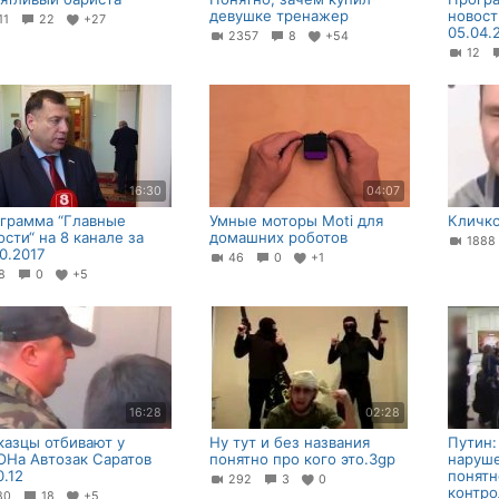
девушке тренажер
новост
11
22
+27
05.04.
2357
8
+54
12
16:30
04:07
грамма “Главные
Умные моторы Moti для
Кличко
ости“ на 8 канале за
домашних роботов
188
10.2017
46
0
+1
68
0
+5
16:28
02:28
казцы отбивают у
Ну тут и без названия
Путин:
На Автозак Саратов
понятно про кого это.3gp
наруше
0.12
понятн
292
3
0
контро
80
18
+5