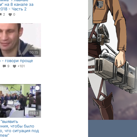
и“ на 8 канале за
2018 - Часть 2
2
0
00:15
 - говори проще
8
9
+101
01:23
 "выявить
ния, чтобы было
о, что ситуация под
лем"