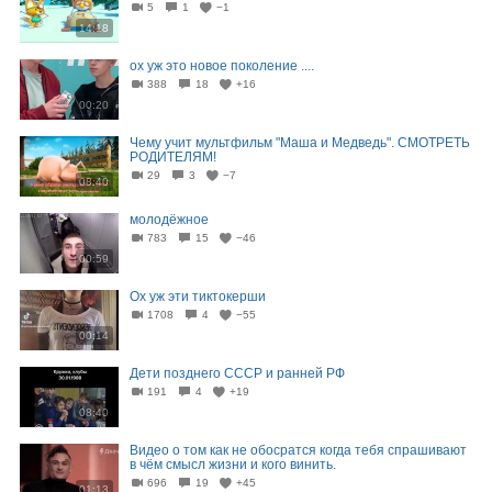
5
1
−1
14:18
ох уж это новое поколение ....
388
18
+16
00:20
Чему учит мультфильм "Маша и Медведь". СМОТРЕТЬ
РОДИТЕЛЯМ!
29
3
−7
08:40
молодёжное
783
15
−46
00:59
Ох уж эти тиктокерши
1708
4
−55
00:14
Дети позднего СССР и ранней РФ
191
4
+19
08:40
Видео о том как не обосратся когда тебя спрашивают
в чём смысл жизни и кого винить.
696
19
+45
01:13