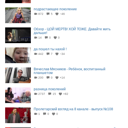
подрастающее поколение
872
5
−46
00:37
Обзор - ЦОЙ МЕРТВ! ХОЙ ТОЖЕ. Давайте жить
дальше!
14
0
0
18:12
да пошел ты наxvй !
442
7
−34
00:33
Вячеслав Мясников - Ребёнок, воспитанный
планшетом
200
0
+14
02:25
разница поколений
2737
15
+82
00:13
Пролетарский взгляд на 8 канале - выпуск №108
1
0
0
02:22