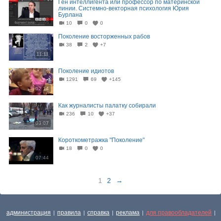
Ген интеллигента или профессор по материнской
линии. Системно-векторная психология Юрия
Бурлана
04:08
10
0
0
Поколение восторженных рабов
38
2
+7
11:11
Поколение идиотов
1291
69
+145
02:14
Как журналисты палатку собирали
236
10
+37
03:07
Короткометражка "Поколение"
18
0
0
07:44
1
2
→
администрация
правила
справка
реклама
для правообладателей
|
|
|
|
|