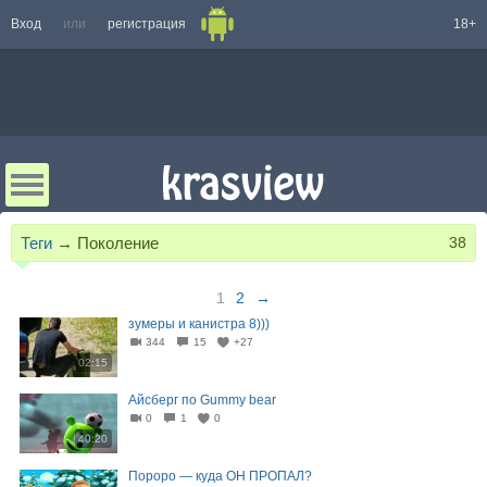
Вход
или
регистрация
18+
Теги
→
Поколение
38
1
2
→
зумеры и канистра 8)))
344
15
+27
02:15
Айсберг по Gummy bear
0
1
0
40:20
Пороро — куда ОН ПРОПАЛ?