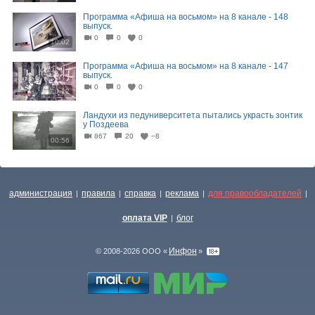
Программа «Афиша на восьмом» на 8 канале - 148
выпуск.
0
0
0
10:02
Программа «Афиша на восьмом» на 8 канале - 147
выпуск.
0
0
0
10:12
Ландухи из педуниверситета пытались украсть зонтик
у Поздеева
867
20
−8
00:56
администрация
правила
справка
реклама
для правообладателей
|
|
|
|
|
оплата VIP
блог
|
Инфон
© 2008-2026 ООО «
»