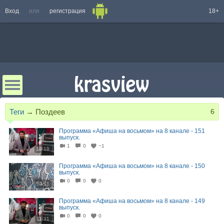
Вход
или
регистрация
18+
Теги
→
Поздеев
6
Программа «Афиша на восьмом» на 8 канале - 151
выпуск.
1
0
−1
10:19
Программа «Афиша на восьмом» на 8 канале - 150
выпуск.
0
0
0
13:11
Программа «Афиша на восьмом» на 8 канале - 149
выпуск.
0
0
0
11:31