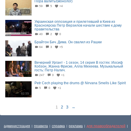
Пора валить!(монолог)
59
5
+4
07:24
Украинская оппозиция и прилетевший в Киев из
Красноярска Петр Верзилов начали шествие к дому
правительства
05:54
40
2
0
Брайтон Бич. Дима. Он свалил из Рашки
64
3
+5
07:55
Вечерний Ургант - 1 сезон, 14 серия В гостях: Иосиф
Кобзон, Жанна Фриске, Алла Михеева. Музыкальный
гость: Петр Налич.
33:10
247
0
+1
Petr Cech playing the drums @ Nirvana Smells Like Spirit
5
0
+1
02:55
1
2
3
→
администрация
правила
справка
реклама
для правообладателей
|
|
|
|
|