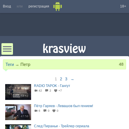
Вход
или
регистрация
18+
Теги
→
Петр
48
1
2
3
→
RADIO TAPOK - Гангут
42
2
+7
04:51
Пётр Гаряев - Левашов был гением!
6
0
0
47:58
След Пираньи - Трейлер сериала