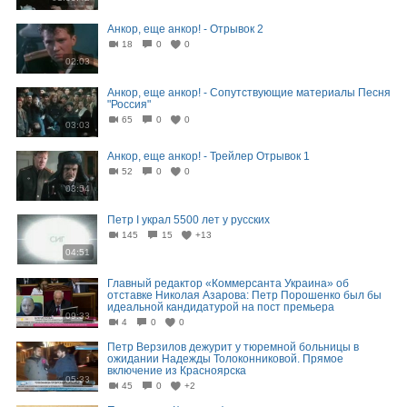
Анкор, еще анкор! - Отрывок 2
18
0
0
02:03
Анкор, еще анкор! - Сопутствующие материалы Песня
"Россия"
65
0
0
03:03
Анкор, еще анкор! - Трейлер Отрывок 1
52
0
0
03:54
Петр I украл 5500 лет у русских
145
15
+13
04:51
Главный редактор «Коммерсанта Украина» об
отставке Николая Азарова: Петр Порошенко был бы
идеальной кандидатурой на пост премьера
09:33
4
0
0
Петр Верзилов дежурит у тюремной больницы в
ожидании Надежды Толоконниковой. Прямое
включение из Красноярска
05:33
45
0
+2