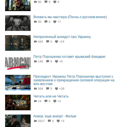
80
0
0
00:30
Воевать мы мастера (Песнь о русском воине)
30
0
+7
05:20
Неприличный анекдот про Украину.
440
0
+23
00:37
Петр Порошенко готовит крымский блицкриг
146
6
+6
05:53
Президент Украины Петр Порошенко выступил с
заявлением о прекращении силовой операции на
юго-востоке
00:23
508
5
+29
Читать или не Читать
14
0
+2
16:06
Анкор, еще анкор! - Фильм
3317
0
+3
01:35:42