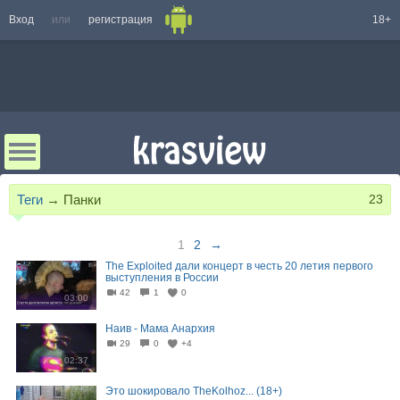
Вход
или
регистрация
18+
Теги
→
Панки
23
1
2
→
The Exploited дали концерт в честь 20 летия первого
выступления в России
42
1
0
03:00
Наив - Мама Анархия
29
0
+4
02:37
Это шокировало TheKolhoz... (18+)