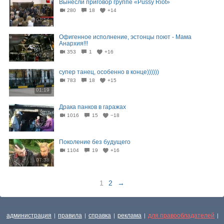
Вынесли приговор группе «Pussy Riot»
280
18
+14
04:14
Офигенное исполнение, эстонцы поют - Мама
Анархия!!!
353
1
+16
02:51
супер танец, особенно в конце))))))
783
18
+15
01:19
Драка панков в гаражах
1016
15
−18
09:46
Поколение без будущего
1104
19
+16
07:38
1
2
→
администрация
правила
справка
реклама
для правообладателей
|
|
|
|
|