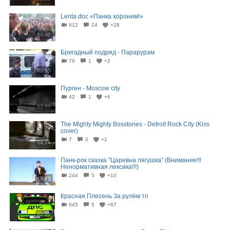
Lenta.doc «Панка хороним!»
612
24
+28
04:02
Бригадный подряд - Парарурам
79
1
+2
02:55
Пурген - Moscow city
42
1
+6
03:00
The Mighty Mighty Bosstones - Detroit Rock City (Kiss
cover)
7
0
+2
04:24
Панк-рок сказка "Царевна лягушка" (Внимание!!!
Ненормативная лексика!!!)
244
5
+10
13:43
Красная Плесень За рулём тп
645
5
+67
02:00