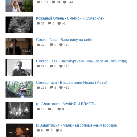
1361
10
−44
00:21
Кожаный Олень - Снегири и Суперклей
33
6
+1
03:59
Сектор Газа - Взял вину на себя
370
0
+10
03:11
Сектор Газа - Вальпургиева ночь (версия 1989 года)
228
8
+18
03:51
Сектор газа - Вторая ария Ивана (Маты)
138
8
+16
03:44
гр. Адаптация -МАФИЯ И ВЛАСТЬ
16
0
0
02:23
гр.Адаптация - Маяк над соломенным городом
8
0
0
02:56