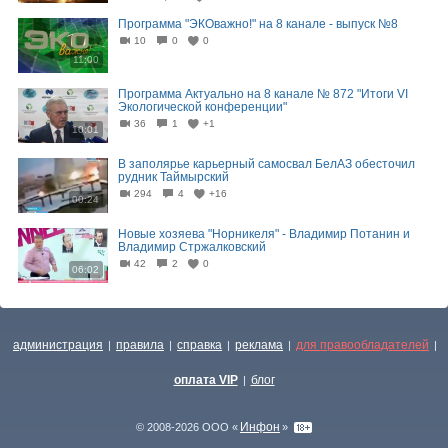
Программа "ЭКОважно!" на 8 канале - выпуск №8
10
0
0
11:00
Программа Актуально на 8 канале № 872 "Итоги VI
Экологической конференции"
36
1
+1
10:01
В заполярье карьерный самосвал БелАЗ обесточил
рудник Таймырский
294
4
+16
00:24
Новые хозяева "Норникеля" - Владимир Потанин и
Владимир Стржалковский
42
2
0
06:02
администрация
правила
справка
реклама
для правообладателей
|
|
|
|
|
оплата VIP
блог
|
Инфон
© 2008-2026 ООО «
»