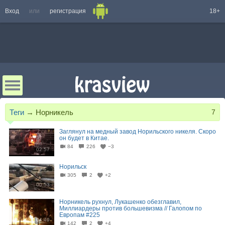
Вход
или
регистрация
18+
Теги
→
Норникель
7
Заглянул на медный завод Норильского никеля. Скоро
он будет в Китае.
84
226
−3
02:57
Норильск
305
2
+2
00:53
Норникель рухнул, Лукашенко обезглавил,
Миллиардеры против большевизма // Галопом по
Европам #225
04:49
142
2
+4