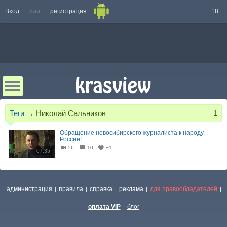
Вход
или
регистрация
18+
Теги
→
Николай Сальников
1
Обращение новосибирского журналиста к народу
России!
56
10
−1
07:35
администрация
правила
справка
реклама
для правообладателей
|
|
|
|
|
оплата VIP
блог
|