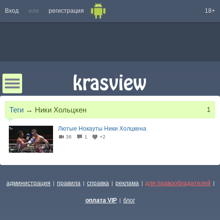
Вход
или
регистрация
18+
Теги
→
Ники Хольцкен
1
Лютые Нокауты Ники Холцкена
36
1
+2
46:35
администрация
правила
справка
реклама
для правообладателей
|
|
|
|
|
оплата VIP
блог
|